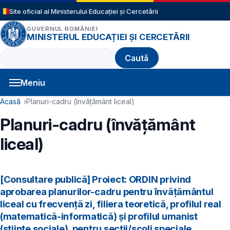
Sari la conținutul principal
Site oficial al Ministerului Educației și Cercetării
GUVERNUL ROMÂNIEI
MINISTERUL EDUCAȚIEI ȘI CERCETĂRII
Caută
Meniu
Navigație principală
Cale de navigare
Acasă
Planuri-cadru (învățământ liceal)
Planuri-cadru (învățământ
liceal)
[Consultare publică] Proiect: ORDIN privind
aprobarea planurilor-cadru pentru învățământul
liceal cu frecvență zi, filiera teoretică, profilul real
(matematică-informatică) și profilul umanist
(științe sociale), pentru secții/școli speciale