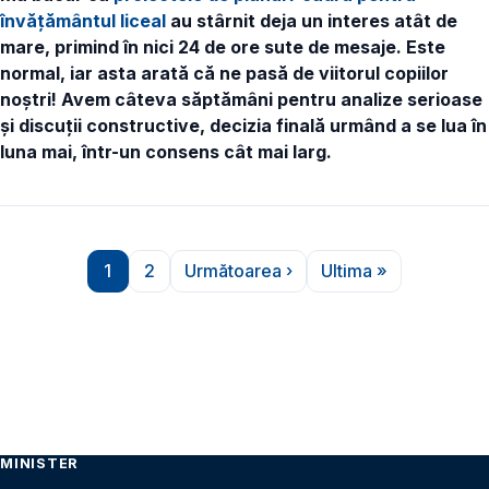
învățământul liceal
au stârnit deja un interes atât de
mare, primind în nici 24 de ore sute de mesaje. Este
normal, iar asta arată că ne pasă de viitorul copiilor
noștri! Avem câteva săptămâni pentru analize serioase
și discuții constructive, decizia finală urmând a se lua în
luna mai, într-un consens cât mai larg.
Paginare
1
2
Următoarea ›
Ultima »
Pagina
Pagina
Pagina următoare
Ultima pagină
MINISTER