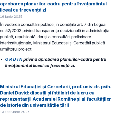
aprobarea planurilor-cadru pentru învățământul
liceal cu frecvență zi
16 iunie 2025
În vederea consultării publice, în condiţiile art. 7 din Legea
nr. 52/2003 privind transparenţa decizională în administraţia
publică, republicată, dar și a consultării preliminare
interinstituționale, Ministerul Educaţiei și Cercetării publică
următorul proiect:
O R D I N
privind aprobarea planurilor-cadru pentru
învățământul liceal cu frecvență zi.
Ministrul Educației și Cercetării, prof. univ. dr. psih.
Daniel David: discuții și întâlniri de lucru cu
reprezentanții Academiei Române și ai facultăților
de istorie din universitățile țării
13 februarie 2025