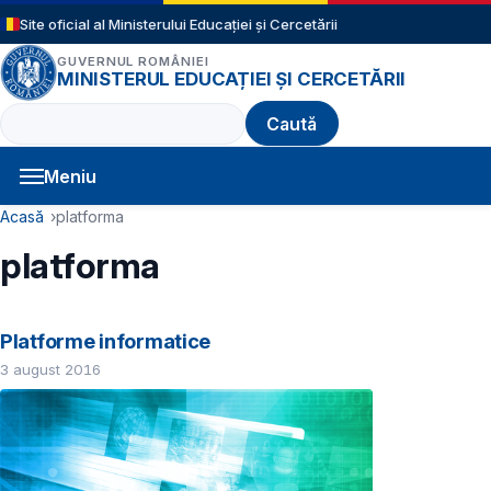
Sari la conținutul principal
Site oficial al Ministerului Educației și Cercetării
GUVERNUL ROMÂNIEI
MINISTERUL EDUCAȚIEI ȘI CERCETĂRII
Caută
Meniu
Navigație principală
Cale de navigare
Acasă
platforma
platforma
Platforme informatice
3 august 2016