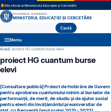
Sari la conținutul principal
Site oficial al Ministerului Educației și Cercetării
GUVERNUL ROMÂNIEI
MINISTERUL EDUCAȚIEI ȘI CERCETĂRII
Caută
Meniu
Navigație principală
Cale de navigare
Acasă
proiect HG cuantum burse elevi
proiect HG cuantum burse
elevi
[Consultare publică] Proiect de Hotărâre de Guvern
pentru aprobarea cuantumului minim al burselor de
performanţă, de merit, de studiu şi de ajutor social
pentru elevii din învăţământul preuniversitar de
stat, cu frecvenţă (anul şcolar 2021 - 2022)