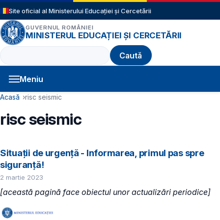
Sari la conținutul principal
Site oficial al Ministerului Educației și Cercetării
GUVERNUL ROMÂNIEI
MINISTERUL EDUCAȚIEI ȘI CERCETĂRII
Caută
Meniu
Navigație principală
Cale de navigare
Acasă
risc seismic
risc seismic
Situații de urgență - Informarea, primul pas spre
siguranță!
2 martie 2023
[această pagină face obiectul unor actualizări periodice]