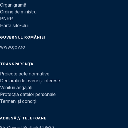
Organigramă
Ordine de ministru
PNRR
Harta site-ului
GUVERNUL ROMÂNIEI
www.gov.ro
TRANSPARENȚĂ
Proiecte acte normative
Declarații de avere și interese
Venituri angajați
Protecția datelor personale
Termeni și condiții
ADRESĂ // TELEFOANE
Str. General Berthelot 28–30