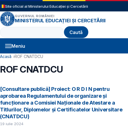
Sari la conținutul principal
Site oficial al Ministerului Educației și Cercetării
GUVERNUL ROMÂNIEI
MINISTERUL EDUCAȚIEI ȘI CERCETĂRII
Caută
Meniu
Navigație principală
Cale de navigare
Acasă
ROF CNATDCU
ROF CNATDCU
[Consultare publică] Proiect: O R D I N pentru
aprobarea Regulamentului de organizare şi
funcţionare a Comisiei Naţionale de Atestare a
Titlurilor, Diplomelor şi Certificatelor Universitare
(CNATDCU)
19 iulie 2024