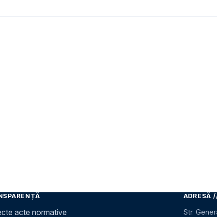
NSPARENȚĂ
ADRESĂ /
ecte acte normative
Str. Gener