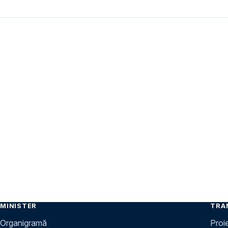
MINISTER
TRA
Organigramă
Proi