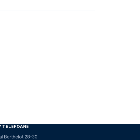
/ TELEFOANE
al Berthelot 28–30