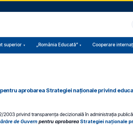
t superior
„România Educată”
Cooperare internaț
pentru aprobarea Strategiei naționale privind educa
 52/2003 privind transparenţa decizională în administraţia publică,
tărâre de Guvern
pentru aprobarea
Strategiei naționale p