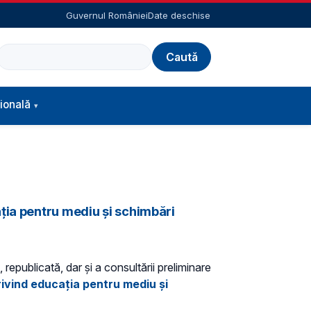
Guvernul României
Date deschise
Caută
ională
ția pentru mediu și schimbări
 republicată, dar și a consultării preliminare
rivind educația pentru mediu și