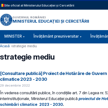
Sari la conținutul principal
Site oficial al Ministerului Educației și Cercetării
GUVERNUL ROMÂNIEI
MINISTERUL EDUCAȚIEI ȘI CERCETĂRII
Navigație principală
MINISTER
Învăţământ preuniversitar
Învățămân
Cale de navigare
Acasă
strategie mediu
strategie mediu
[Consultare publică] Proiect de Hotărâre de Guvern 
climatice 2023 - 2030
29 decembrie 2022
În vederea consultării publice, în condiţiile art. 7 din Legea nr.
interinstituționale, Ministerul Educaţiei publică
proiectul de Ho
schimbări climatice 2023 - 2030
.