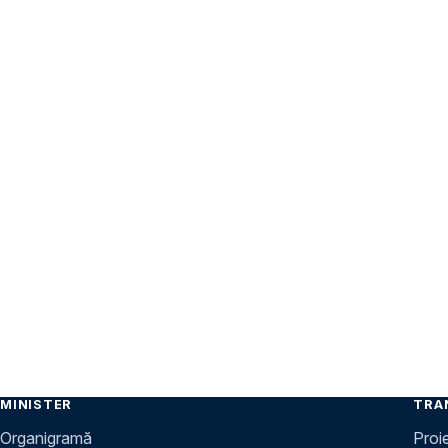
MINISTER
TRA
Organigramă
Proi