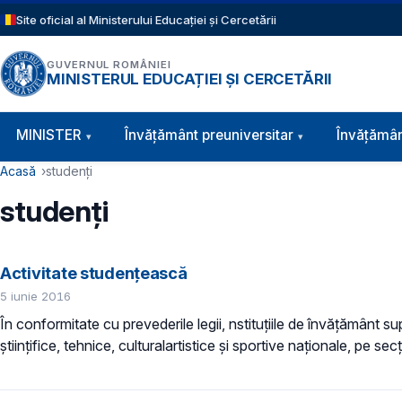
Sari la conținutul principal
Site oficial al Ministerului Educației și Cercetării
GUVERNUL ROMÂNIEI
MINISTERUL EDUCAȚIEI ȘI CERCETĂRII
Navigație principală
MINISTER
Învăţământ preuniversitar
Învățămân
Cale de navigare
Acasă
studenți
studenți
Activitate studențească
5 iunie 2016
În conformitate cu prevederile legii, nstituţiile de învăţământ su
ştiinţifice, tehnice, culturalartistice şi sportive naţionale, pe secţi