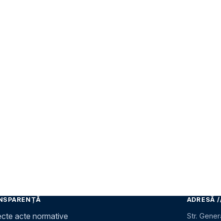
NSPARENȚĂ
ADRESĂ /
ecte acte normative
Str. Gener