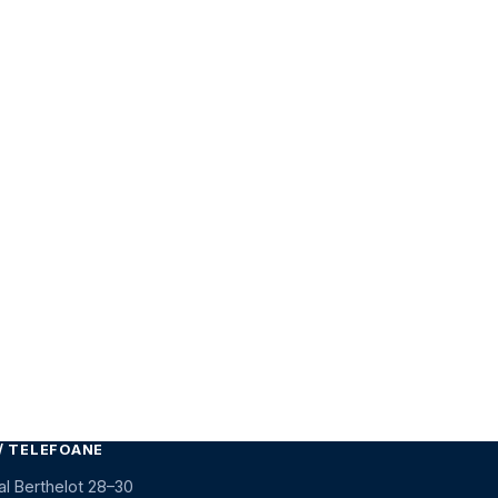
/ TELEFOANE
al Berthelot 28–30