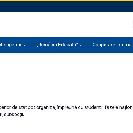
t superior
„România Educată”
Cooperare internaț
perior de stat pot organiza, împreună cu studenţii, fazele naţional
i, subsecţii.