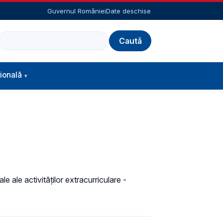
Guvernul României
Date deschise
Caută
ională
e ale activităţilor extracurriculare -