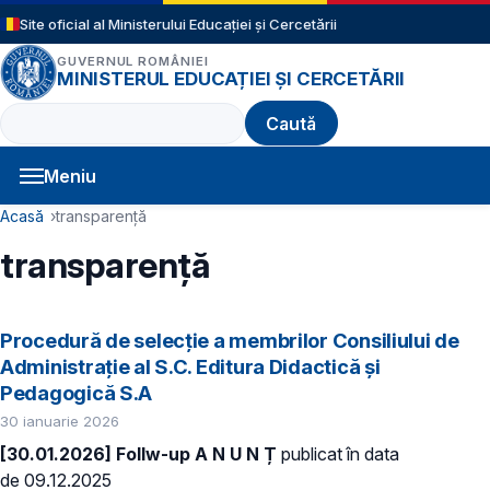
Sari la conținutul principal
Site oficial al Ministerului Educației și Cercetării
GUVERNUL ROMÂNIEI
MINISTERUL EDUCAȚIEI ȘI CERCETĂRII
Caută
Meniu
Navigație principală
Cale de navigare
Acasă
transparenţă
transparenţă
Procedură de selecție a membrilor Consiliului de
Administraţie al S.C. Editura Didactică și
Pedagogică S.A
30 ianuarie 2026
[30.01.2026] Follw-up A N U N Ț
publicat în data
de 09.12.2025