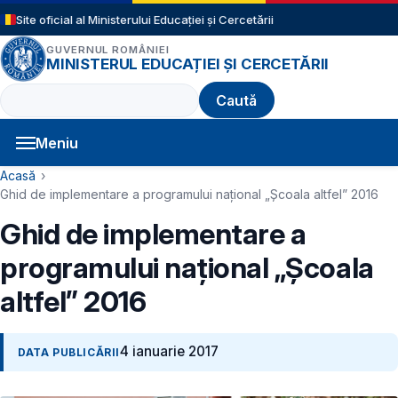
Sari la conținutul principal
Site oficial al Ministerului Educației și Cercetării
GUVERNUL ROMÂNIEI
MINISTERUL EDUCAȚIEI ȘI CERCETĂRII
Caută
Meniu
Navigație principală
Cale de navigare
Acasă
Ghid de implementare a programului național „Școala altfel” 2016
Ghid de implementare a
programului național „Școala
altfel” 2016
4 ianuarie 2017
DATA PUBLICĂRII