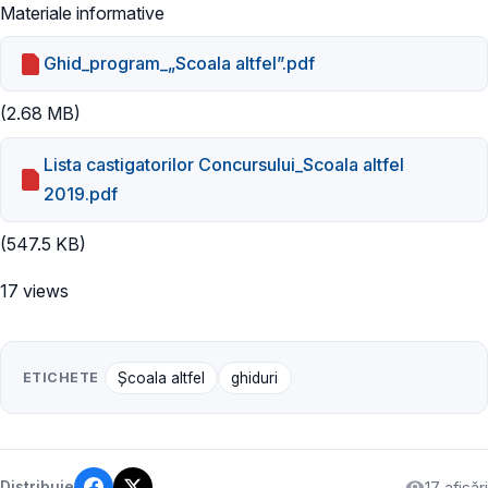
Materiale informative
Ghid_program_„Scoala altfel”.pdf
(2.68 MB)
Lista castigatorilor Concursului_Scoala altfel
2019.pdf
(547.5 KB)
17 views
ETICHETE
Şcoala altfel
ghiduri
17 afișări
Distribuie