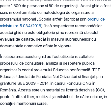
peste 1.500 de persoane și 50 de organizații. Acest ghid a fost
scris în conformitate cu metodologia de organizare a
programului național „Școala altfel” (aprobat prin
ordinul de
ministru nr. 5.034/2016
), însă respectarea recomandărilor
acestui ghid nu este obligatorie și nu reprezintă obiectul
evaluării de calitate, decât în măsura suprapunerilor cu
documentele normative aflate în vigoare.
În elaborarea acestui ghid au fost utilizate rezultatele
procesului de consultare, analiză și dezbatere publică
organizat în cadrul proiectului Educația nonformală. TOT
Educație! derulat de Fundația Noi Orizonturi și finanțat prin
granturile SEE 2009 – 2014, în cadrul Fondului ONG în
România. Acesta este un material cu licență deschisă (CC),
poate fi utilizat liber, reutilizat și redistribuit de către oricine, în
condițiile menționării sursei.