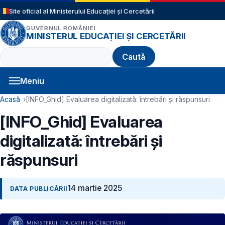
Sari la conținutul principal
Site oficial al Ministerului Educației și Cercetării
GUVERNUL ROMÂNIEI
MINISTERUL EDUCAȚIEI ȘI CERCETĂRII
Caută
Meniu
Navigație principală
Cale de navigare
Acasă
[INFO_Ghid] Evaluarea digitalizată: întrebări și răspunsuri
[INFO_Ghid] Evaluarea
digitalizată: întrebări și
răspunsuri
14 martie 2025
DATA PUBLICĂRII