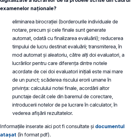
digitalizate a lucrărilor de la probele scrise din cadrul
examenelor naționale?
eliminarea birocrației (borderourile individuale de
notare, precum și cele finale sunt generate
automat, odată cu finalizarea evaluării); reducerea
timpului de lucru destinat evaluării; transmiterea, în
mod automat și aleatoriu, către alți doi evaluatori, a
lucrărilor pentru care diferența dintre notele
acordate de cei doi evaluatori inițiali este mai mare
de un punct; scăderea riscului erorii umane în
privința: calculului notei finale, acordării altor
punctaje decât cele din baremul de corectare,
introducerii notelor de pe lucrare în calculator, în
vederea afișării rezultatelor.
Informațiile inserate aici pot fi consultate și
documentul
atașat
(în format pdf).