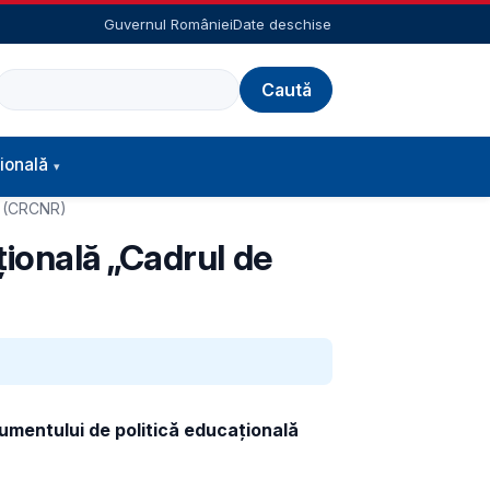
Guvernul României
Date deschise
Caută
ională
a” (CRCNR)
ională „Cadrul de
umentului de politică educațională