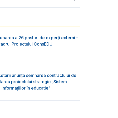
uparea a 26 posturi de experți externi -
 cadrul Proiectului ConsEDU
rcetării anunță semnarea contractului de
area proiectului strategic „Sistem
informațiilor în educație”