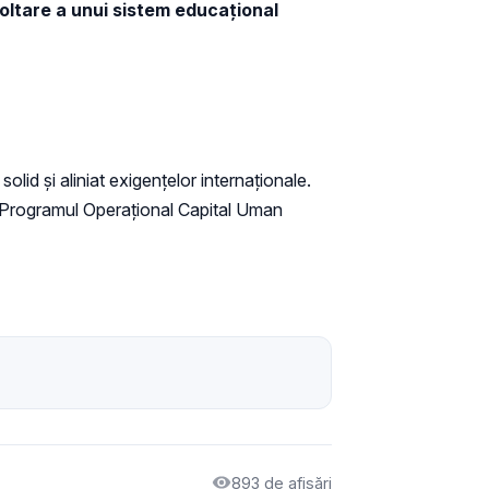
oltare a unui sistem educațional
lid și aliniat exigențelor internaționale.
n Programul Operațional Capital Uman
893 de afișări