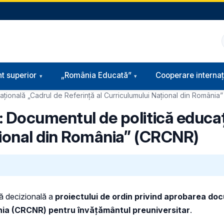
t superior
„România Educată”
Cooperare internaț
ațională „Cadrul de Referință al Curriculumului Național din Români
: Documentul de politică educaț
țional din România” (CRCNR)
ță decizională a
proiectului de ordin privind aprobarea doc
ânia (CRCNR) pentru învățământul preuniversitar
.