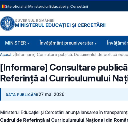
Sari la conținutul principal
Site oficial al Ministerului Educației și Cercetării
GUVERNUL ROMÂNIEI
MINISTERUL EDUCAȚIEI ȘI CERCETĂRII
Navigație principală
MINISTER
Învăţământ preuniversitar
Învățămân
Cale de navigare
Acasă
[Informare] Consultare publică: Documentul de politică educ
[Informare] Consultare publică
Referință al Curriculumului Na
27 mai 2026
DATA PUBLICĂRII
Ministerul Educației și Cercetării anunță lansarea în transparen
Cadrul de Referință al Curriculumului Național din Rom