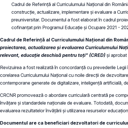
Cadrul de Referință al Curriculumului Național din Român
construcție, actualizare, implementare și evaluare a Curri
preuniversitar. Documentul a fost elaborat în cadrul proiec
cofinanțat prin Programul Educație și Ocupare 2021 - 2027,
Cadrul de Referință al Curriculumului Național din Rom
proiectarea, actualizarea și evaluarea Curriculumului Națio
relevant, educație deschisă pentru toți” (CRED)
și aprobat
Revizuirea a fost realizată în concordanță cu prevederile Legii 
corelarea Curriculumului Național cu noile direcții de dezvoltar
contemporane generate de digitalizare, inteligență artificială, de
CRCNR promovează o abordare curriculară centrată pe competenț
învățare și standardele naționale de evaluare. Totodată, docum
evaluarea rezultatelor învățării și utilizarea resurselor educațion
Documentul are ca beneficiari dezvoltatori de curriculum, 