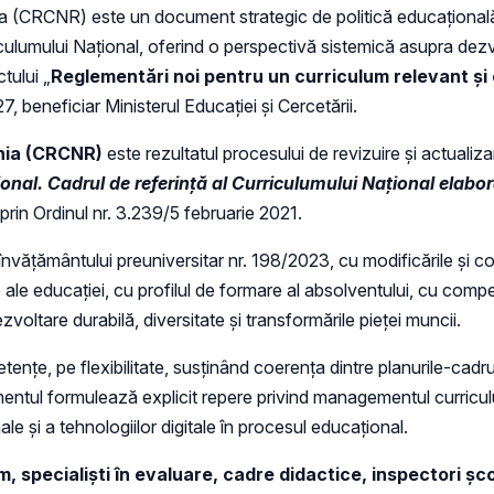
ia (CRCNR) este un document strategic de politică educațional
culumului Național, oferind o perspectivă sistemică asupra dezvo
tului „
Reglementări noi pentru un curriculum relevant și
 beneficiar Ministerul Educației și Cercetării.
ânia (CRCNR)
este rezultatul procesului de revizuire și actuali
nal. Cadrul de referință al Curriculumului Național elabora
 prin Ordinul nr. 3.239/5 februarie 2021.
învățământului preuniversitar nr. 198/2023, cu modificările și co
e ale educației, cu profilul de formare al absolventului, cu com
zvoltare durabilă, diversitate și transformările pieței muncii.
e, pe flexibilitate, susținând coerența dintre planurile-cadru
entul formulează explicit repere privind managementul curricul
ale și a tehnologiilor digitale în procesul educațional.
specialiști în evaluare, cadre didactice, inspectori școlar