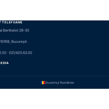
/ TELEFOANE
al Berthelot 28–30
010168, București
2.00
·
021/405.63.00
MEDIA
Guvernul României