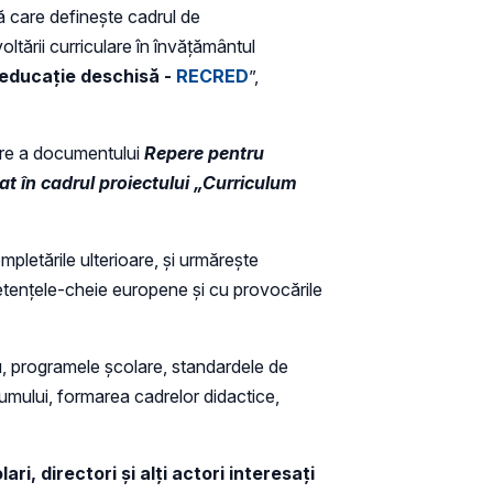
ă care definește cadrul de
ltării curriculare în învățământul
 educație deschisă -
RECRED
”,
zare a documentului
Repere pentru
t în cadrul proiectului „
Curriculum
mpletările ulterioare, și urmărește
petențele-cheie europene și cu provocările
, programele școlare, standardele de
umului, formarea cadrelor didactice,
i, directori și alți actori interesați