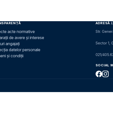
NSPARENȚĂ
ADRESĂ /
ecte acte normative
Str. Gener
rații de avere și interese
Sector 1, 
uri angajați
ecția datelor personale
021/405.6
ni și condiții
SOCIAL 