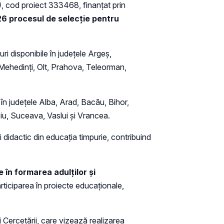
)
, cod proiect 333468, finanțat prin
26 procesul de selecție pentru
 disponibile în județele Argeș,
 Mehedinți, Olt, Prahova, Teleorman,
în județele Alba, Arad, Bacău, Bihor,
iu, Suceava, Vaslui și Vrancea.
i didactic din educația timpurie, contribuind
 în formarea adulților și
ticiparea în proiecte educaționale,
și Cercetării, care vizează realizarea