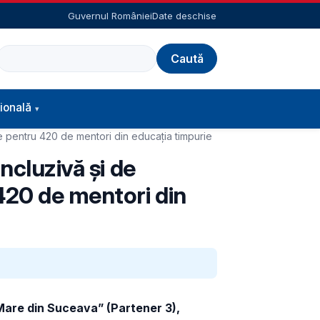
Guvernul României
Date deschise
Caută
ională
ie pentru 420 de mentori din educația timpurie
ncluzivă și de
420 de mentori din
 Mare din Suceava” (Partener 3),