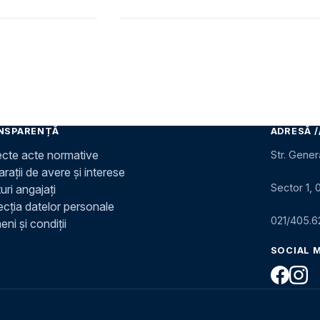
NSPARENȚĂ
ADRESĂ /
ecte acte normative
Str. Gener
rații de avere și interese
Sector 1, 
uri angajați
ecția datelor personale
021/405.6
ni și condiții
SOCIAL 