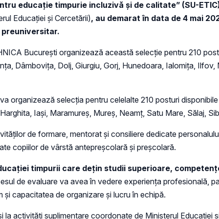
ntru educație timpurie incluzivă și de calitate” (SU-ETIC
ul Educației și Cercetării)
, au demarat în data de 4 mai 20
preuniversitar.
NICA București organizează această selecție pentru 210 posturi
nța, Dâmbovița, Dolj, Giurgiu, Gorj, Hunedoara, Ialomița, Ilfov,
a organizează selecția pentru celelalte 210 posturi disponibile 
 Harghita, Iași, Maramureș, Mureș, Neamț, Satu Mare, Sălaj, Sib
vităților de formare, mentorat și consiliere dedicate personalulu
resate copiilor de vârstă antepreșcolară și preșcolară.
ucației timpurii care dețin studii superioare, competențe
sul de evaluare va avea în vedere experiența profesională, par
și capacitatea de organizare și lucru în echipă.
a și la activități suplimentare coordonate de Ministerul Educației 