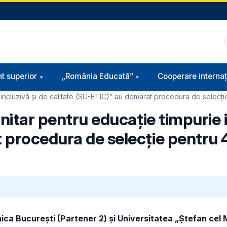
t superior
„România Educată”
Cooperare internaț
ie incluzivă și de calitate (SU-ETIC)” au demarat procedura de selecț
nitar pentru educație timpurie i
 procedura de selecție pentru 
nica București (Partener 2) și Universitatea „Ștefan cel