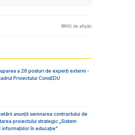
60 de afișări
uparea a 26 posturi de experți externi -
 cadrul Proiectului ConsEDU
rcetării anunță semnarea contractului de
area proiectului strategic „Sistem
informațiilor în educație”