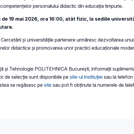
 competențelor personalului didactic din educația timpurie.
 19 mai 2026, ora 16:00, atât fizic, la sediile universită
utare.
Cercetării și universitățile partenere urmăresc dezvoltarea unui 
adrelor didactice și promovarea unor practici educaționale moder
ță și Tehnologie POLITEHNICA București, informații suplimentare
or de selecție sunt disponibile pe
site-ul instituției
sau la telefon
estea se regăsesc pe
site
sau pot fi obținute la numerele de te