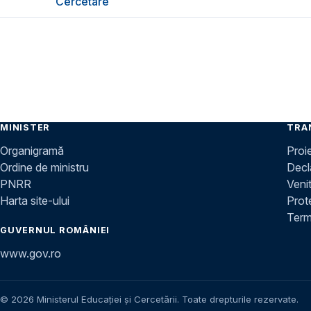
Cercetare
MINISTER
TRA
Organigramă
Proi
Ordine de ministru
Decla
PNRR
Venit
Harta site-ului
Prot
Terme
GUVERNUL ROMÂNIEI
www.gov.ro
© 2026 Ministerul Educației și Cercetării. Toate drepturile rezervate.