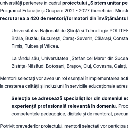
universități partenere în cadrul
proiectului „Sistem unitar pe
Programul Educație și Ocupare 2021 - 2027 (beneficiar: Minister
recrutarea a 420 de mentori/formatori din învățământul 
Universitatea Națională de Știință și Tehnologie POLITEH
Brăila, Buzău, București, Caraș-Severin, Călărași, Consta
Timiș, Tulcea și Vâlcea.
La rândul său, Universitatea „Ștefan cel Mare” din Suceav
Bistrița-Năsăud, Botoșani, Brașov, Cluj, Covasna, Galați,
Mentorii selectați vor avea un rol esențial în implementarea acti
la creșterea calității și incluziunii în serviciile educaționale ad
Selecția se adresează specialiștilor din domeniul ed
experiență profesională relevantă în domeniu.
Proce
competențele pedagogice, digitale și de mentorat, precum 
Potrivit prevederilor proiectului, mentorii selectați vor particip