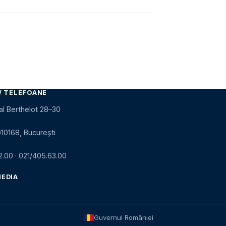
/ TELEFOANE
al Berthelot 28–30
010168, București
2.00
·
021/405.63.00
MEDIA
Guvernul României