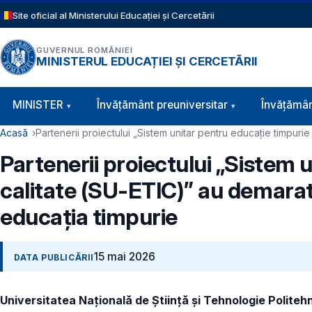
Sari la conținutul principal
Site oficial al Ministerului Educației și Cercetării
GUVERNUL ROMÂNIEI
MINISTERUL EDUCAȚIEI ȘI CERCETĂRII
Navigație principală
MINISTER
Învăţământ preuniversitar
Învățămân
Cale de navigare
Acasă
Partenerii proiectului „Sistem unitar pentru educație timpur
Partenerii proiectului „Sistem u
calitate (SU-ETIC)” au demarat
educația timpurie
15 mai 2026
DATA PUBLICĂRII
Universitatea Națională de Știință și Tehnologie Politeh