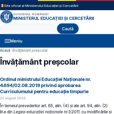
Sari la conținutul principal
Site oficial al Ministerului Educației și Cercetării
GUVERNUL ROMÂNIEI
MINISTERUL EDUCAȚIEI ȘI CERCETĂRII
Caută
Meniu
Navigație principală
Cale de navigare
Acasă
Învățământ preșcolar
Învățământ preșcolar
Ordinul ministrului Educației Naționale nr.
4.694/02.08.2019 privind aprobarea
Curriculumului pentru educaţie timpurie
22 august 2019
În temeiul prevederilor art. 65, alin. (4) și ale art. 94, alin. (2)
lit.e din
Legea educaţiei naţionale nr.1/2011
, cu modificările și