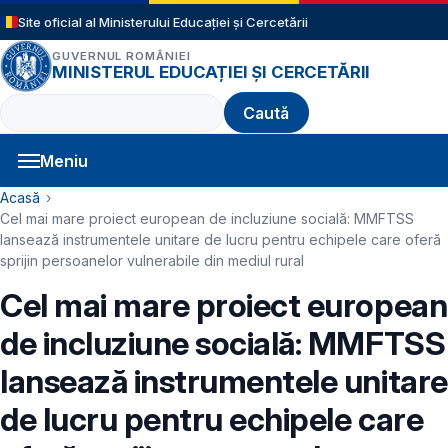
Sari la conținutul principal
Site oficial al Ministerului Educației și Cercetării
GUVERNUL ROMÂNIEI
MINISTERUL EDUCAȚIEI ȘI CERCETĂRII
Caută
Meniu
Navigație principală
Cale de navigare
Acasă
Cel mai mare proiect european de incluziune socială: MMFTSS
lansează instrumentele unitare de lucru pentru echipele care oferă
sprijin persoanelor vulnerabile din mediul rural
Cel mai mare proiect european
de incluziune socială: MMFTSS
lansează instrumentele unitare
de lucru pentru echipele care