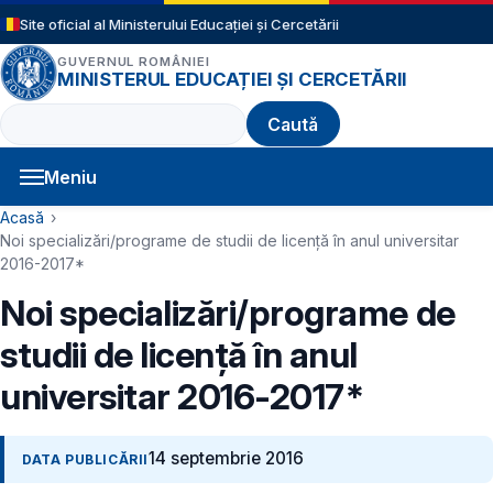
Sari la conținutul principal
Site oficial al Ministerului Educației și Cercetării
GUVERNUL ROMÂNIEI
MINISTERUL EDUCAȚIEI ȘI CERCETĂRII
Caută
Meniu
Navigație principală
Cale de navigare
Acasă
Noi specializări/programe de studii de licenţă în anul universitar
2016-2017*
Noi specializări/programe de
studii de licenţă în anul
universitar 2016-2017*
14 septembrie 2016
DATA PUBLICĂRII