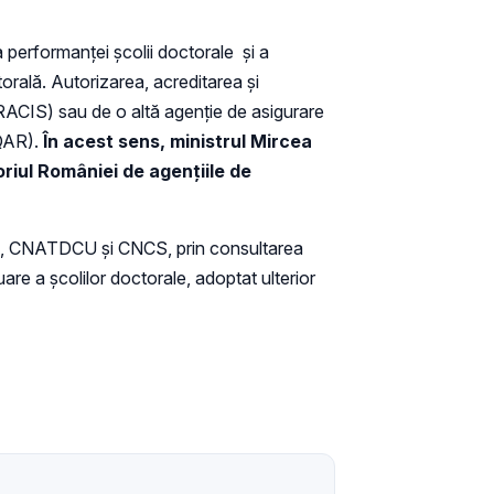
a performanței școlii doctorale și a
torală. Autorizarea, acreditarea și
ARACIS) sau de o altă agenţie de asigurare
EQAR).
În acest sens, ministrul Mircea
riul României de agențiile de
litată, CNATDCU și CNCS, prin consultarea
luare a şcolilor doctorale, adoptat ulterior