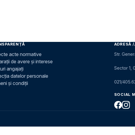
NSPARENȚĂ
ADRESĂ /
ecte acte normative
Str. Gener
rații de avere și interese
Sector 1, 
uri angajați
ecția datelor personale
021/405.6
ni și condiții
SOCIAL 