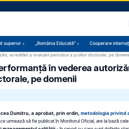
t superior
„România Educată”
Cooperare internaț
rii, acreditării şi evaluării periodice a şcolilor doctorale, pe domeni
erformanță în vederea autorizării
octorale, pe domenii
ircea Dumitru, a aprobat, prin ordin,
metodologia privind 
ce urmează să fie publicat în Monitorul Oficial, are la bază cele t
și managementul calității
- în raport cu care sunt definite sta