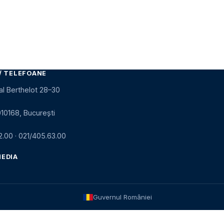
/ TELEFOANE
al Berthelot 28–30
010168, București
2.00
·
021/405.63.00
MEDIA
Guvernul României