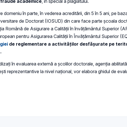
e fraude academice
, în special a plagiatului.
e domeniu în parte, în vederea acreditării, din 5 în 5 ani, pe baz
i Universitare de Doctorat (IOSUD) din care face parte școala doc
ţia Română de Asigurare a Calităţii în învăţământul Superior (
ul European pentru Asigurarea Calității în Învățământul Superior (
giei
de reglementare a activităților desfășurate pe terito
.
 utilizaţi în evaluarea externă a şcolilor doctorale, agenția abi
nțești reprezentantive la nivel național, vor elabora ghidul de eva