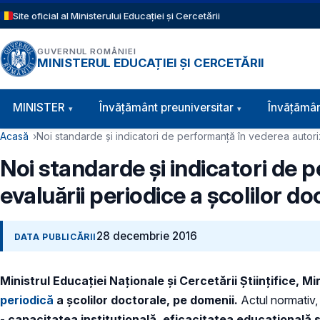
Sari la conținutul principal
Site oficial al Ministerului Educației și Cercetării
GUVERNUL ROMÂNIEI
MINISTERUL EDUCAȚIEI ȘI CERCETĂRII
Navigație principală
MINISTER
Învăţământ preuniversitar
Învățămân
Cale de navigare
Acasă
Noi standarde și indicatori de performanță în vederea autoriză
Noi standarde și indicatori de p
evaluării periodice a şcolilor d
28 decembrie 2016
DATA PUBLICĂRII
Ministrul Educației Naționale și Cercetării Științifice, M
periodică
a şcolilor doctorale, pe domenii.
Actul normativ, 
-
capacitatea instituțională, eficacitatea educațională 