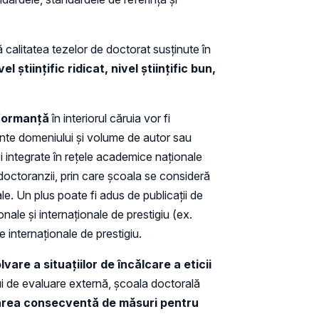
ă calitatea tezelor de doctorat susținute în
 ştiinţific ridicat, nivel ştiinţific bun,
erformanță
în interiorul căruia vor fi
ante domeniului și volume de autor sau
i integrate în reţele academice naţionale
u doctoranzii, prin care şcoala se consideră
ale. Un plus poate fi adus de publicaţii de
onale şi internaţionale de prestigiu (ex.
 internaţionale de prestigiu.
are a situațiilor de încălcare a eticii
lui de evaluare externă, școala doctorală
ovarea consecventă de măsuri pentru