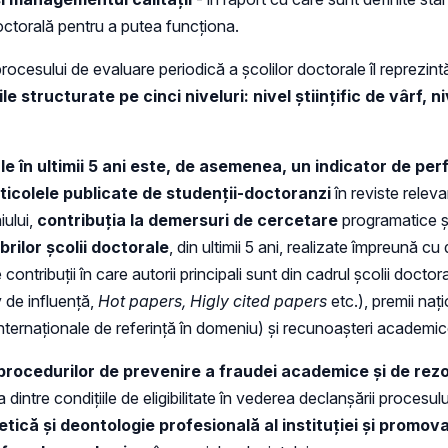
doctorală pentru a putea funcționa.
procesului de evaluare periodică a școlilor doctorale îl reprezint
structurate pe cinci niveluri: nivel ştiinţific de vârf, nivel
ale în ultimii 5 ani este, de asemenea, un indicator de p
ticolele publicate de studenții-doctoranzi
în reviste relev
ului,
contribuția la demersuri de cercetare
programatice ş
brilor şcolii doctorale
, din ultimii 5 ani, realizate împreună c
ontribuţii în care autorii principali sunt din cadrul şcolii doctor
 de influență,
Hot papers, Higly cited papers
etc.), premii naţi
internaţionale de referinţă în domeniu) şi recunoaşteri academice
rocedurilor de prevenire a fraudei academice și de rezolv
dintre condițiile de eligibilitate în vederea declanșării procesu
 etică și deontologie profesională al instituției și prom