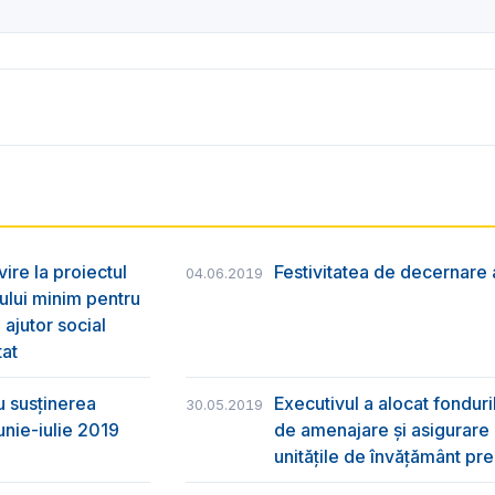
vire la proiectul
Festivitatea de decernare a
04.06.2019
ului minim pentru
 ajutor social
tat
u susţinerea
Executivul a alocat fondur
30.05.2019
unie-iulie 2019
de amenajare și asigurare cu
unitățile de învățământ pre