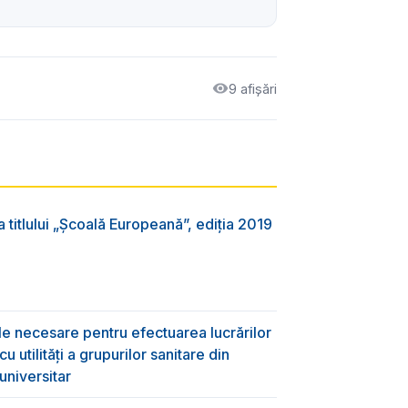
9 afișări
 titlului „Şcoală Europeană”, ediția 2019
ile necesare pentru efectuarea lucrărilor
 utilități a grupurilor sanitare din
universitar