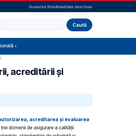
Guvernul României
Date deschise
Caută
ională
i
, acreditării şi
autorizarea, acreditarea şi evaluarea
rei domenii de asigurare a calității
ndardele, standardele de referință și