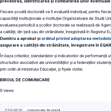
prevenirea, identificarea și combaterea unor eventual
Fiecare școală doctorală va fi evaluată individual, pentru fiecar
capacităţ̦ii instituționale a Instituției Organizatoare de Studi
evaluarea periodică a şcolilor doctorale se realizează de Agen
a calității, din țară sau din străinătate, înregistrată în Registr
Dumitru a aprobat și
ordinul privind adoptarea metodolo
asigurare a calității din străinătate, înregistrate în EQAR
În baza criteriilor, standardelor şi indicatorilor de performanţă
structurilor asociative ale universităților și a federațiilor stude
prin ordin al ministrului Educaţiei, și fișele vizitei.
BIROUL DE COMUNICARE
9 views
ETICHETE
comunicate de presă