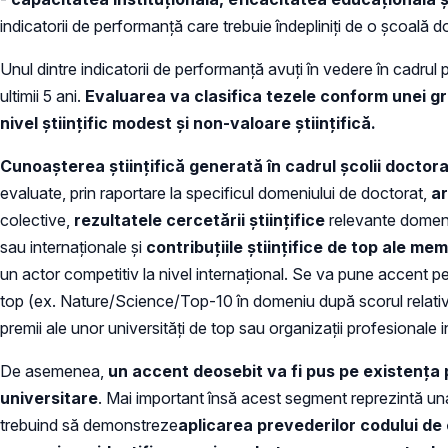
indicatorii de performanță care trebuie îndepliniți de o școală 
Unul dintre indicatorii de performanță avuți în vedere în cadrul 
ultimii 5 ani.
Evaluarea va clasifica tezele conform unei grile 
nivel ştiinţific modest și non-valoare ştiinţifică.
Cunoaşterea ştiinţifică generată în cadrul şcolii doctor
evaluate, prin raportare la specificul domeniului de doctorat,
ar
colective,
rezultatele cercetării științifice
relevante domeni
sau internaționale și
contribuţiile ştiinţifice de top ale mem
un actor competitiv la nivel internaţional. Se va pune accent pe c
top (ex. Nature/Science/Top-10 în domeniu după scorul relativ
premii ale unor universităţi de top sau organizaţii profesionale 
De asemenea,
un accent deosebit va fi pus pe existența p
universitare
. Mai important însă acest segment reprezintă una 
trebuind să demonstreze
aplicarea prevederilor codului de