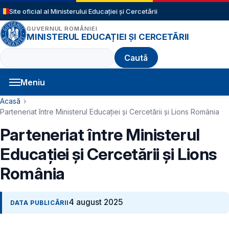
Sari la conținutul principal
Site oficial al Ministerului Educației și Cercetării
GUVERNUL ROMÂNIEI
MINISTERUL EDUCAȚIEI ȘI CERCETĂRII
Caută
Meniu
Navigație principală
Cale de navigare
Acasă
Parteneriat între Ministerul Educației și Cercetării și Lions România
Parteneriat între Ministerul
Educației și Cercetării și Lions
România
4 august 2025
DATA PUBLICĂRII