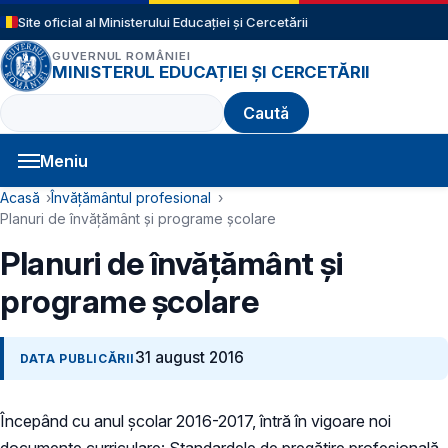
Sari la conținutul principal
Site oficial al Ministerului Educației și Cercetării
GUVERNUL ROMÂNIEI
MINISTERUL EDUCAȚIEI ȘI CERCETĂRII
Caută
Meniu
Navigație principală
Cale de navigare
Acasă
Învățământul profesional
Planuri de învățământ și programe școlare
Planuri de învățământ și
programe școlare
31 august 2016
DATA PUBLICĂRII
Începând cu anul școlar 2016-2017, întră în vigoare noi
documente curriculare: Standardele de pregătire profesională