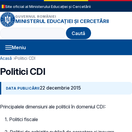
Sari la conținutul principal
Site oficial al Ministerului Educației și Cercetării
GUVERNUL ROMÂNIEI
MINISTERUL EDUCAȚIEI ȘI CERCETĂRII
Caută
Meniu
Navigație principală
Cale de navigare
Acasă
Politici CDI
Politici CDI
22 decembrie 2015
DATA PUBLICĂRII
Principalele dimensiuni ale politicii în domeniul CDI:
1. Politici fiscale
2. Politici de achiziţie publică de cercetare şi inovare