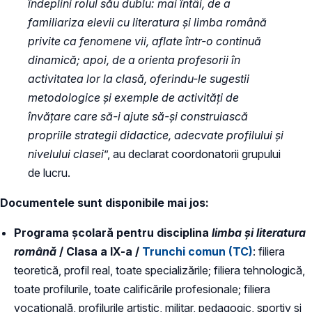
îndeplini rolul său dublu: mai întâi, de a
familiariza elevii cu literatura și limba română
privite ca fenomene vii, aflate într-o continuă
dinamică; apoi, de a orienta profesorii în
activitatea lor la clasă, oferindu-le sugestii
metodologice și exemple de activități de
învățare care să-i ajute să-și construiască
propriile strategii didactice, adecvate profilului și
nivelului clasei
”, au declarat coordonatorii grupului
de lucru.
Documentele sunt disponibile mai jos:
Programa școlară pentru disciplina
limba și literatura
română
/ Clasa a IX-a /
Trunchi comun (TC)
: filiera
teoretică, profil real, toate specializările; filiera tehnologică,
toate profilurile, toate calificările profesionale; filiera
vocațională, profilurile artistic, militar, pedagogic, sportiv și