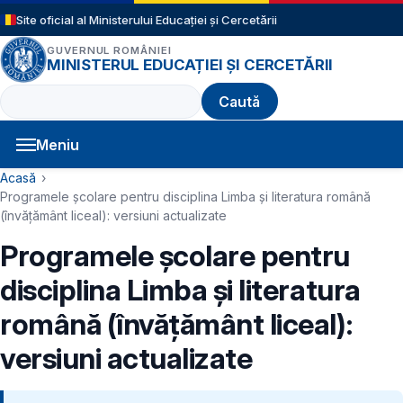
Sari la conținutul principal
Site oficial al Ministerului Educației și Cercetării
GUVERNUL ROMÂNIEI
MINISTERUL EDUCAȚIEI ȘI CERCETĂRII
Caută
Meniu
Navigație principală
Cale de navigare
Acasă
Programele școlare pentru disciplina Limba și literatura română
(învățământ liceal): versiuni actualizate
Programele școlare pentru
disciplina Limba și literatura
română (învățământ liceal):
versiuni actualizate