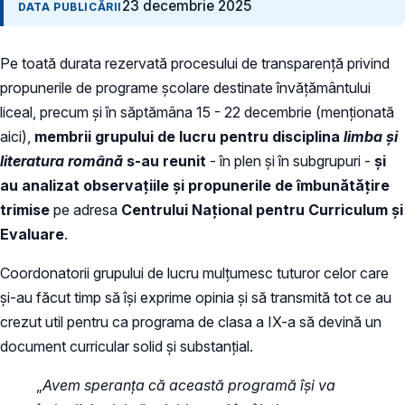
23 decembrie 2025
DATA PUBLICĂRII
Pe toată durata rezervată procesului de transparență privind
propunerile de programe școlare destinate învățământului
liceal, precum și în săptămâna 15 - 22 decembrie (menționată
aici),
membrii grupului de lucru pentru disciplina
limba și
literatura română
s-au reunit
- în plen și în subgrupuri -
și
au analizat observațiile și propunerile de îmbunătățire
trimise
pe adresa
Centrului Național pentru Curriculum și
Evaluare
.
Coordonatorii grupului de lucru mulțumesc tuturor celor care
și-au făcut timp să își exprime opinia și să transmită tot ce au
crezut util pentru ca programa de clasa a IX-a să devină un
document curricular solid și substanțial.
„
Avem speranța că această programă își va