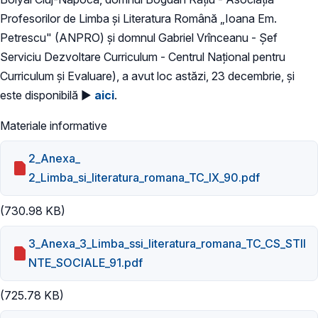
Profesorilor de Limba şi Literatura Română „Ioana Em.
Petrescu" (ANPRO) și domnul Gabriel Vrînceanu - Șef
Serviciu Dezvoltare Curriculum - Centrul Național pentru
Curriculum și Evaluare), a avut loc astăzi, 23 decembrie, și
este disponibilă ►
aici
.
Materiale informative
2_Anexa_
2_Limba_si_literatura_romana_TC_IX_90.pdf
(730.98 KB)
3_Anexa_3_Limba_ssi_literatura_romana_TC_CS_STII
NTE_SOCIALE_91.pdf
(725.78 KB)