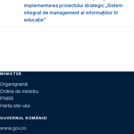
implementarea proiectului strategic „Sistem
integrat de management al informațiilor în
educație”
MINISTER
Organigramă
Ordine de ministru
PNRR
Harta site-ului
GUVERNUL ROMÂNIEI
www.gov.ro