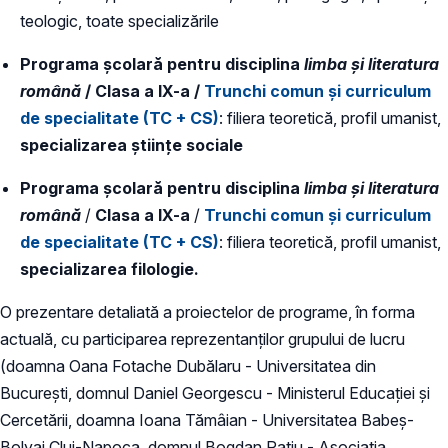
teologic, toate specializările
Programa școlară pentru disciplina
limba și literatura
română
/ Clasa a IX-a /
Trunchi comun și curriculum
de specialitate (TC + CS)
: filiera teoretică, profil umanist,
specializarea științe sociale
Programa școlară pentru disciplina
limba și literatura
română
/
Clasa a IX-a
/
Trunchi comun și curriculum
de specialitate (TC + CS)
: filiera teoretică, profil umanist,
specializarea filologie.
O prezentare detaliată a proiectelor de programe, în forma
actuală, cu participarea reprezentanților grupului de lucru
(doamna Oana Fotache Dubălaru - Universitatea din
București, domnul Daniel Georgescu - Ministerul Educației și
Cercetării, doamna Ioana Tămâian - Universitatea Babeș-
Bolyai Cluj-Napoca, domnul Bogdan Rațiu - Asociaţia