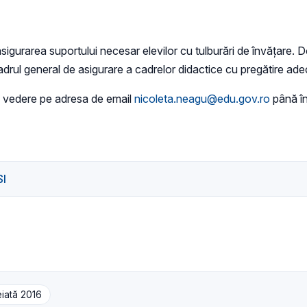
igurarea suportului necesar elevilor cu tulburări de învăţare.
drul general de asigurare a cadrelor didactice cu pregătire adecv
e vedere pe adresa de email
nicoleta.neagu@edu.gov.ro
până în
SI
eiată 2016