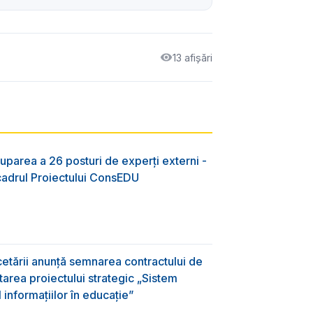
13 afișări
uparea a 26 posturi de experți externi -
 cadrul Proiectului ConsEDU
rcetării anunță semnarea contractului de
area proiectului strategic „Sistem
informațiilor în educație”