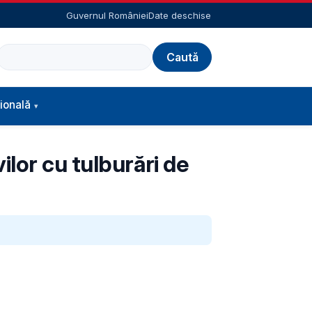
Guvernul României
Date deschise
Caută
ională
lor cu tulburări de