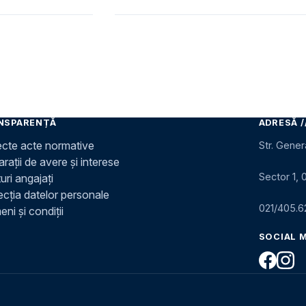
NSPARENȚĂ
ADRESĂ /
ecte acte normative
Str. Gener
rații de avere și interese
Sector 1, 
uri angajați
ecția datelor personale
021/405.6
ni și condiții
SOCIAL 