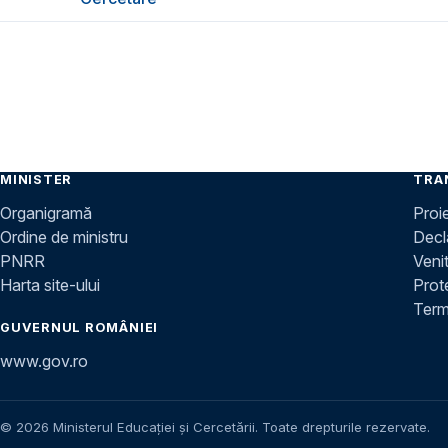
MINISTER
TRA
Organigramă
Proi
Ordine de ministru
Decla
PNRR
Venit
Harta site-ului
Prot
Terme
GUVERNUL ROMÂNIEI
www.gov.ro
© 2026 Ministerul Educației și Cercetării. Toate drepturile rezervate.