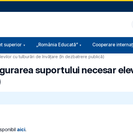
t superior
„România Educată”
Cooperare internaț
vilor cu tulburări de învăţare (în dezbatrere publică)
urarea suportului necesar elevi
)
isponibil
aici
.