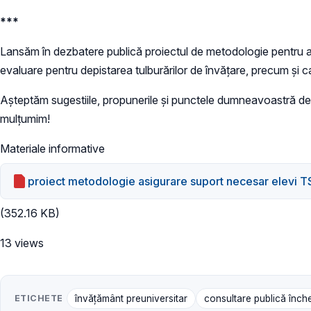
***
Lansăm în dezbatere publică proiectul de metodologie pentru as
evaluare pentru depistarea tulburărilor de învăţare, precum şi ca
Aşteptăm sugestiile, propunerile şi punctele dumneavoastră d
mulţumim!
Materiale informative
proiect metodologie asigurare suport necesar elevi T
(352.16 KB)
13 views
ETICHETE
învățământ preuniversitar
consultare publică înch