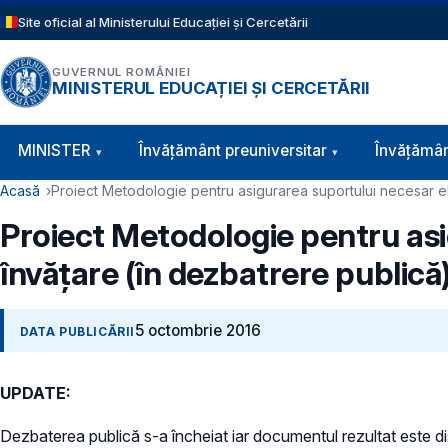
Sari la conținutul principal
Site oficial al Ministerului Educației și Cercetării
GUVERNUL ROMÂNIEI
MINISTERUL EDUCAȚIEI ȘI CERCETĂRII
Navigație principală
MINISTER
Învăţământ preuniversitar
Învățămân
Cale de navigare
Acasă
Proiect Metodologie pentru asigurarea suportului necesar ele
Proiect Metodologie pentru asig
învăţare (în dezbatrere publică
5 octombrie 2016
DATA PUBLICĂRII
UPDATE:
Dezbaterea publică s-a încheiat iar documentul rezultat este d