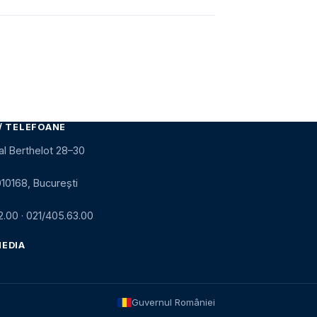
/ TELEFOANE
al Berthelot 28–30
010168, București
2.00
·
021/405.63.00
MEDIA
Guvernul României