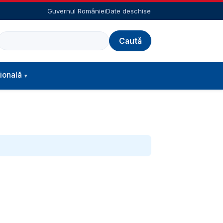
Guvernul României
Date deschise
Caută
ională