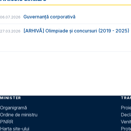
Guvernanță corporativă
06.07.2026
[ARHIVĂ] Olimpiade și concursuri (2019 - 2025)
27.03.2026
MINISTER
TRA
Organigramă
Proi
Ordine de ministru
Decla
PNRR
Venit
Harta site-ului
Prot