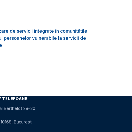
are de servicii integrate în comunitățile
ui persoanelor vulnerabile la servicii de
e
/ TELEFOANE
al Berthelot 28–30
010168, București