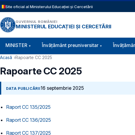
Sari la conținutul principal
Site oficial al Ministerului Educației și Cercetării
GUVERNUL ROMÂNIEI
MINISTERUL EDUCAȚIEI ȘI CERCETĂRII
Navigație principală
MINISTER
Învăţământ preuniversitar
Învățămân
Cale de navigare
Acasă
Rapoarte CC 2025
Rapoarte CC 2025
16 septembrie 2025
DATA PUBLICĂRII
Raport CC 135/2025
Raport CC 136/2025
Raport CC 137/2025