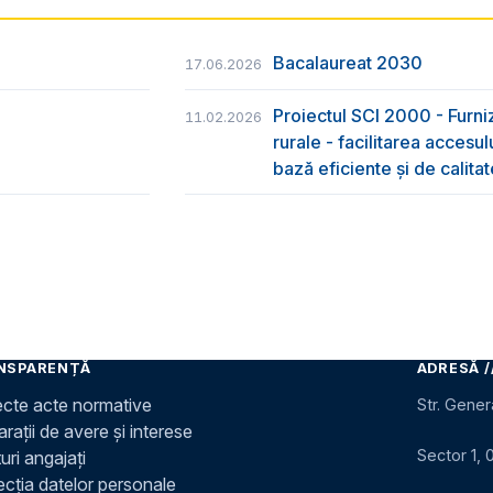
Bacalaureat 2030
17.06.2026
Proiectul SCI 2000 - Furniz
11.02.2026
rurale - facilitarea accesul
bază eficiente și de calitat
NSPARENȚĂ
ADRESĂ /
ecte acte normative
Str. Gener
rații de avere și interese
Sector 1, 
uri angajați
ecția datelor personale