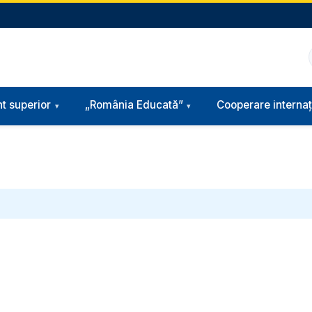
t superior
„România Educată”
Cooperare internaț