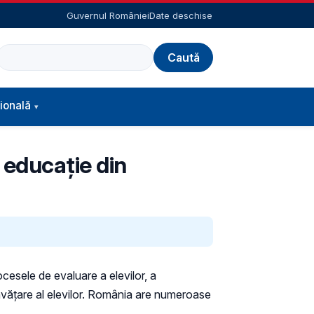
Guvernul României
Date deschise
Caută
ională
 educație din
cesele de evaluare a elevilor, a
învăţare al elevilor. România are numeroase