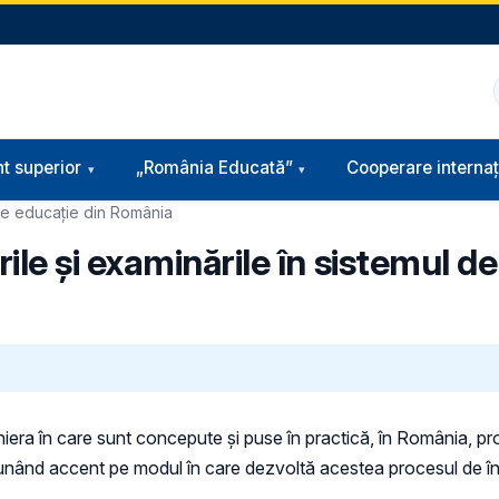
t superior
„România Educată”
Cooperare internaț
 de educație din România
e și examinările în sistemul de
ra în care sunt concepute şi puse în practică, în România, pro
t, punând accent pe modul în care dezvoltă acestea procesul de 