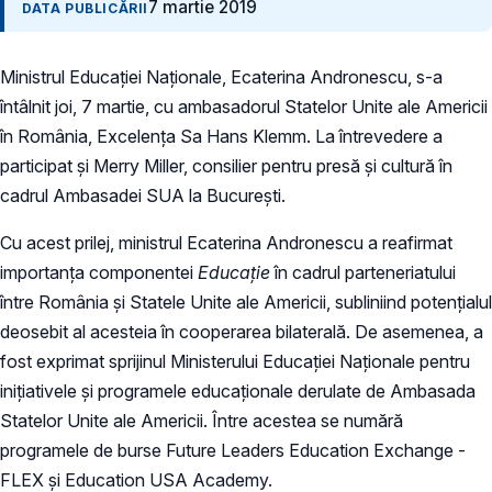
7 martie 2019
DATA PUBLICĂRII
Ministrul Educației Naționale, Ecaterina Andronescu, s-a
întâlnit joi, 7 martie, cu ambasadorul Statelor Unite ale Americii
în România, Excelența Sa Hans Klemm. La întrevedere a
participat și Merry Miller, consilier pentru presă și cultură în
cadrul Ambasadei SUA la București.
Cu acest prilej, ministrul Ecaterina Andronescu a reafirmat
importanța componentei
Educație
în cadrul parteneriatului
între România și Statele Unite ale Americii, subliniind potențialul
deosebit al acesteia în cooperarea bilaterală. De asemenea, a
fost exprimat sprijinul Ministerului Educației Naționale pentru
inițiativele și programele educaționale derulate de Ambasada
Statelor Unite ale Americii. Între acestea se numără
programele de burse Future Leaders Education Exchange -
FLEX și Education USA Academy.