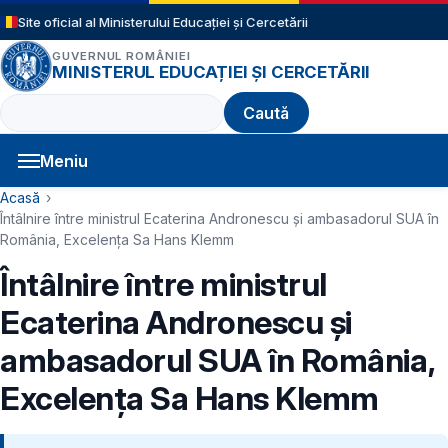
Sari la conținutul principal
Site oficial al Ministerului Educației și Cercetării
GUVERNUL ROMÂNIEI
MINISTERUL EDUCAȚIEI ȘI CERCETĂRII
Caută
Meniu
Navigație principală
Cale de navigare
Acasă
Întâlnire între ministrul Ecaterina Andronescu și ambasadorul SUA în
România, Excelența Sa Hans Klemm
Întâlnire între ministrul
Ecaterina Andronescu și
ambasadorul SUA în România,
Excelența Sa Hans Klemm