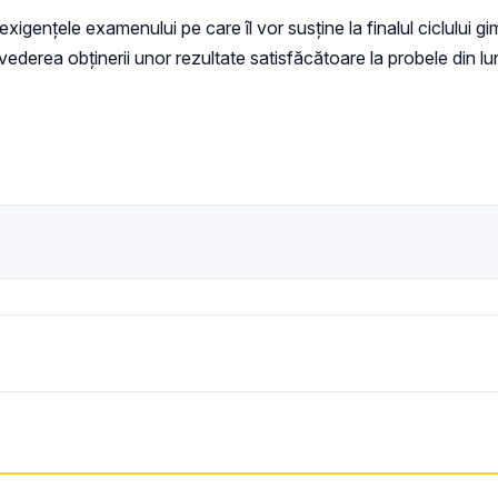
xigențele examenului pe care îl vor susţine la finalul ciclului gimn
ederea obținerii unor rezultate satisfăcătoare la probele din lun