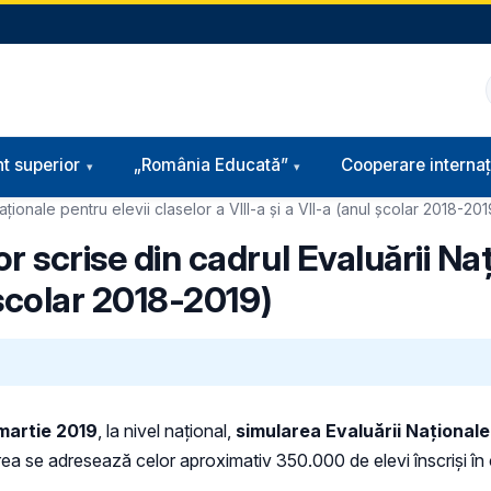
t superior
„România Educată”
Cooperare internaț
aționale pentru elevii claselor a VIII-a și a VII-a (anul școlar 2018-20
or scrise din cadrul Evaluării Na
l școlar 2018-2019)
 martie 2019
, la nivel național,
simularea Evaluării Naționale p
ea se adresează celor aproximativ 350.000 de elevi înscriși în cl