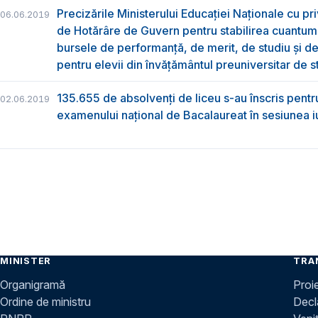
Precizările Ministerului Educației Naționale cu pri
06.06.2019
de Hotărâre de Guvern pentru stabilirea cuantum
bursele de performanță, de merit, de studiu și de
pentru elevii din învățământul preuniversitar de s
135.655 de absolvenţi de liceu s-au înscris pentr
02.06.2019
examenului naţional de Bacalaureat în sesiunea i
MINISTER
TRA
Organigramă
Proi
Ordine de ministru
Decla