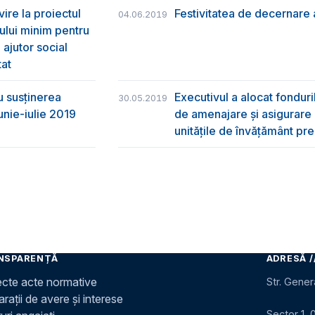
vire la proiectul
Festivitatea de decernare a
04.06.2019
ului minim pentru
 ajutor social
tat
u susţinerea
Executivul a alocat fondur
30.05.2019
unie-iulie 2019
de amenajare și asigurare cu
unitățile de învățământ pre
NSPARENȚĂ
ADRESĂ /
ecte acte normative
Str. Gener
rații de avere și interese
Sector 1, 