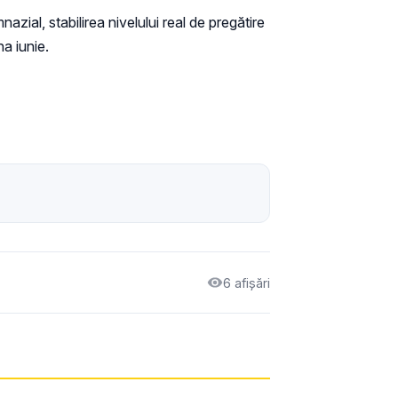
azial, stabilirea nivelului real de pregătire
a iunie.
6 afișări