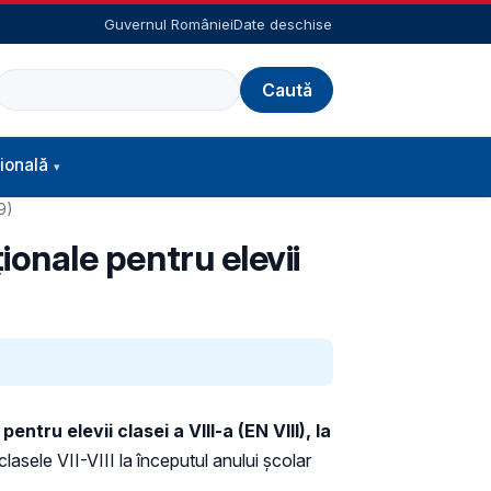
Guvernul României
Date deschise
Caută
ională
19)
ționale pentru elevii
entru elevii clasei a VIII-a (EN VIII), la
asele VII-VIII la începutul anului școlar