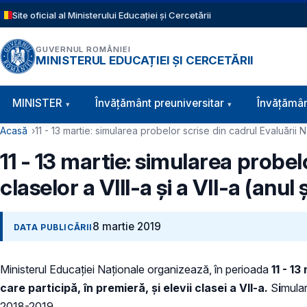
Sari la conținutul principal
Site oficial al Ministerului Educației și Cercetării
GUVERNUL ROMÂNIEI
MINISTERUL EDUCAȚIEI ȘI CERCETĂRII
Navigație principală
MINISTER
Învăţământ preuniversitar
Învățămân
Cale de navigare
Acasă
11 - 13 martie: simularea probelor scrise din cadrul Evaluării N
11 - 13 martie: simularea probel
claselor a VIII-a și a VII-a (anu
8 martie 2019
DATA PUBLICĂRII
Ministerul Educaţiei Naţionale organizează, în perioada
11 - 13
care participă, în premieră, și elevii clasei a VII-a.
S
i
mular
2018-2019.