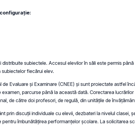
 configurație:
 distribuite subiectele. Accesul elevilor în săli este permis până
 subiectelor fiecărui elev.
l de Evaluare şi Examinare (CNEE) și sunt proiectate astfel încât
 examen, parcurse până la această dată. Corectarea lucrărilor 
ional, de către doi profesori, de regulă, din unităţile de învăţămân
t prin discuții individuale cu elevii, dezbateri la nivelul clasei, ș
pentru îmbunătățirea performanțelor școlare. La solicitarea scris