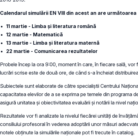
Calendarul simulării EN VIII din acest an are următoarea
11 martie - Limba și literatura română
12 martie - Matematică
13 martie - Limba și literatura maternă
22 martie - Comunicarea rezultatelor
Probele încep la ora 9:00, moment în care, în fiecare sală, vor fi
lucrări scrise este de două ore, de când s-a încheiat distribuirea
Subiectele sunt elaborate de către specialiștii Centrului Naţiona
capacitatea elevilor de a se exprima pe temele din programa de
asigură unitatea şi obiectivitatea evaluării şi notării la nivel naţ
Rezultatele vor fi analizate la nivelul fiecărei unități de învățămân
consiliului profesoral în vederea adoptării unor măsuri adecvate 
notele obținute la simulările naționale pot fi trecute în catalog.