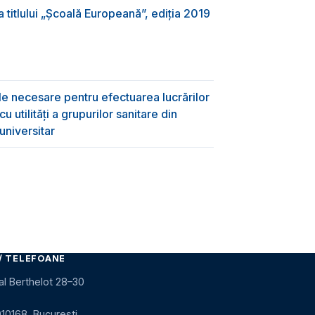
 titlului „Şcoală Europeană”, ediția 2019
ile necesare pentru efectuarea lucrărilor
 utilități a grupurilor sanitare din
universitar
/ TELEFOANE
al Berthelot 28–30
010168, București