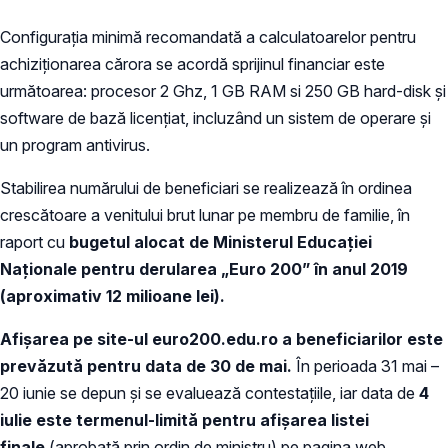
Configuraţia minimă recomandată a calculatoarelor pentru
achiziţionarea cărora se acordă sprijinul financiar este
următoarea: procesor 2 Ghz, 1 GB RAM si 250 GB hard-disk şi
software de bază licenţiat, incluzând un sistem de operare şi
un program antivirus.
Stabilirea numărului de beneficiari se realizează în ordinea
crescătoare a venitului brut lunar pe membru de familie, în
raport cu
bugetul alocat de Ministerul Educaţiei
Naționale pentru derularea „Euro 200” în anul 2019
(aproximativ 12 milioane lei).
Afișarea pe site-ul euro200.edu.ro a beneficiarilor este
prevăzută pentru data de 30 de mai.
În perioada 31 mai –
20 iunie se depun și se evaluează contestațiile, iar data de
4
iulie este termenul-limită pentru
afișarea
listei
finale
(aprobată prin ordin de ministru) pe pagina web