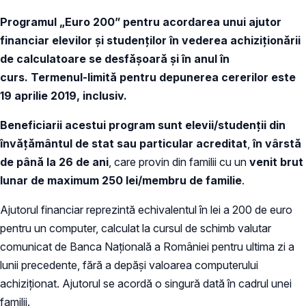
Programul „Euro 200” pentru acordarea unui ajutor
financiar elevilor şi studenţilor în vederea achiziţionării
de calculatoare se desfășoară şi în anul în
curs.
Termenul-limită pentru depunerea cererilor este
19 aprilie 2019, inclusiv.
B
eneficiarii acestui program
sunt elevii/studenţii
din
învăţământul de stat sau particular
acreditat
,
în vârstă
de până la 26 de ani
, care provin din familii cu un
venit brut
lunar de maximum 250 lei/membru de familie
.
Ajutorul financiar reprezintă echivalentul în lei a 200 de euro
pentru un computer, calculat la cursul de schimb valutar
comunicat de Banca Naţională a României pentru ultima zi a
lunii precedente, fără a depăşi valoarea computerului
achiziţionat. Ajutorul se acordă o singură dată în cadrul unei
familii.