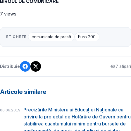
BIROUL DE COMUNICARE
7 views
ETICHETE
comunicate de presă
Euro 200
7 afișări
Distribuie
Articole similare
Precizările Ministerului Educației Naționale cu
06.06.2019
privire la proiectul de Hotărâre de Guvern pentru
stabilirea cuantumului minim pentru bursele de
performanță, de merit, de studiu și de ajutor