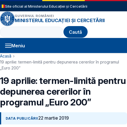
Sari la conținutul principal
Site oficial al Ministerului Educației și Cercetării
GUVERNUL ROMÂNIEI
MINISTERUL EDUCAȚIEI ȘI CERCETĂRII
Caută
Meniu
Navigație principală
Cale de navigare
Acasă
19 aprilie: termen-limită pentru depunerea cererilor în programul
„Euro 200”
19 aprilie: termen-limită pentru
depunerea cererilor în
programul „Euro 200”
22 martie 2019
DATA PUBLICĂRII