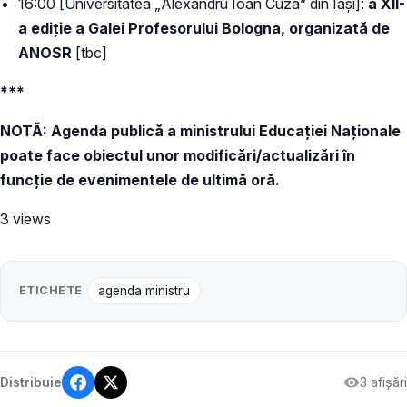
16:00 [Universitatea „Alexandru Ioan Cuza” din Iași]:
a XII-
a ediție a Galei Profesorului Bologna, organizată de
ANOSR
[tbc]
***
NOTĂ: Agenda publică a ministrului Educației Naționale
poate face obiectul unor modificări/actualizări în
funcție de evenimentele de ultimă oră.
3 views
ETICHETE
agenda ministru
3 afișări
Distribuie