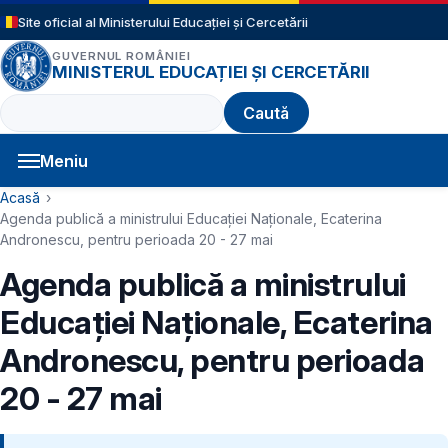
Sari la conținutul principal
Site oficial al Ministerului Educației și Cercetării
GUVERNUL ROMÂNIEI
MINISTERUL EDUCAȚIEI ȘI CERCETĂRII
Caută
Meniu
Navigație principală
Cale de navigare
Acasă
Agenda publică a ministrului Educației Naționale, Ecaterina
Andronescu, pentru perioada 20 - 27 mai
Agenda publică a ministrului
Educației Naționale, Ecaterina
Andronescu, pentru perioada
20 - 27 mai