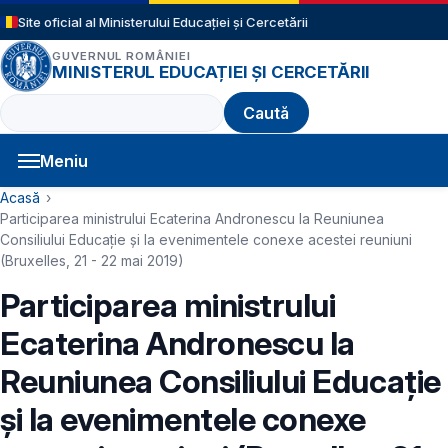
Sari la conținutul principal
Site oficial al Ministerului Educației și Cercetării
GUVERNUL ROMÂNIEI
MINISTERUL EDUCAȚIEI ȘI CERCETĂRII
Caută
Meniu
Navigație principală
Cale de navigare
Acasă
Participarea ministrului Ecaterina Andronescu la Reuniunea
Consiliului Educație și la evenimentele conexe acestei reuniuni
(Bruxelles, 21 - 22 mai 2019)
Participarea ministrului
Ecaterina Andronescu la
Reuniunea Consiliului Educație
și la evenimentele conexe