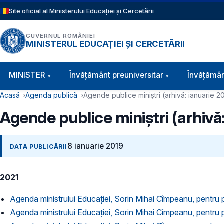
Sari la conținutul principal
Site oficial al Ministerului Educației și Cercetării
GUVERNUL ROMÂNIEI
MINISTERUL EDUCAȚIEI ȘI CERCETĂRII
Navigație principală
MINISTER
Învăţământ preuniversitar
Învățămân
Cale de navigare
Acasă
Agenda publică
Agende publice miniștri (arhivă: ianuarie 2
Agende publice miniștri (arhivă:
8 ianuarie 2019
DATA PUBLICĂRII
2021
Agenda ministrului Educației, Sorin Mihai Cîmpeanu, pentru 
Agenda ministrului Educației, Sorin Mihai Cîmpeanu, pentru p