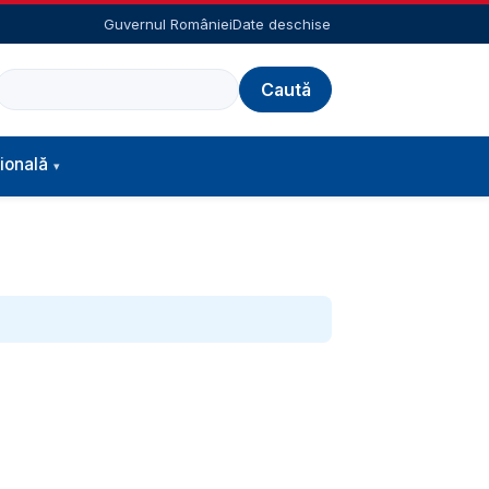
Guvernul României
Date deschise
Caută
ională