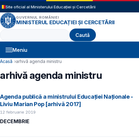
Sari la conținutul principal
Site oficial al Ministerului Educației și Cercetării
GUVERNUL ROMÂNIEI
MINISTERUL EDUCAȚIEI ȘI CERCETĂRII
Caută
Meniu
Navigație principală
Cale de navigare
Acasă
arhivă agenda ministru
arhivă agenda ministru
Agenda publică a ministrului Educației Naționale -
Liviu Marian Pop [arhivă 2017]
12 februarie 2019
DECEMBRIE