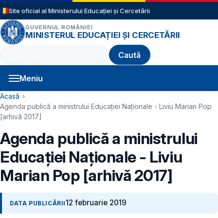
Sari la conținutul principal
Site oficial al Ministerului Educației și Cercetării
GUVERNUL ROMÂNIEI
MINISTERUL EDUCAȚIEI ȘI CERCETĂRII
Caută
Meniu
Navigație principală
Cale de navigare
Acasă
Agenda publică a ministrului Educației Naționale - Liviu Marian Pop
[arhivă 2017]
Agenda publică a ministrului
Educației Naționale - Liviu
Marian Pop [arhivă 2017]
12 februarie 2019
DATA PUBLICĂRII