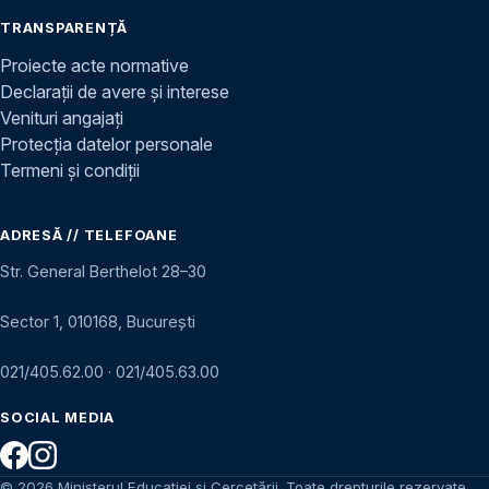
TRANSPARENȚĂ
Proiecte acte normative
Declarații de avere și interese
Venituri angajați
Protecția datelor personale
Termeni și condiții
ADRESĂ // TELEFOANE
Str. General Berthelot 28–30
Sector 1, 010168, București
021/405.62.00
·
021/405.63.00
SOCIAL MEDIA
© 2026 Ministerul Educației și Cercetării. Toate drepturile rezervate.