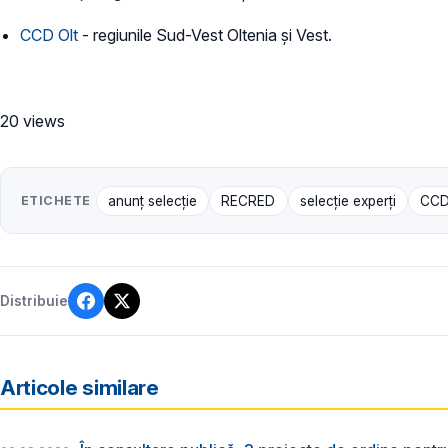
CCD Olt
- regiunile Sud-Vest Oltenia și Vest.
20 views
ETICHETE
anunț selecție
RECRED
selecție experți
CC
Distribuie
Articole similare