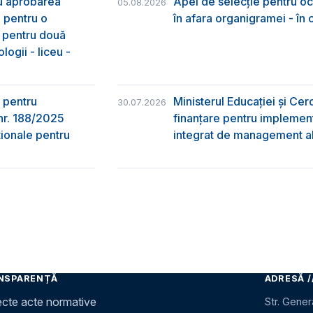
ru aprobarea
Apel de selecție pentru oc
05.08.2026
e pentru o
în afara organigramei - în
& pentru două
logii - liceu -
 pentru
Ministerul Educației și Ce
30.07.2026
nr. 188/2025
finanțare pentru implement
ţionale pentru
integrat de management al 
NSPARENȚĂ
ADRESĂ /
ecte acte normative
Str. Gener