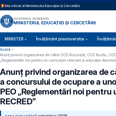
Sari la conținutul principal
Site oficial al Ministerului Educației și Cercetării
GUVERNUL ROMÂNIEI
MINISTERUL EDUCAȚIEI ȘI CERCETĂRII
Navigație principală
MINISTER
Învăţământ preuniversitar
Învățămân
Cale de navigare
Acasă
Anunț privind organizarea de către CCD București, CCD Buzău, CCD C
„Reglementări noi pentru un curriculum relevant și educație deschi
Anunț privind organizarea de c
a concursului de ocupare a unor
PEO „Reglementări noi pentru u
RECRED”