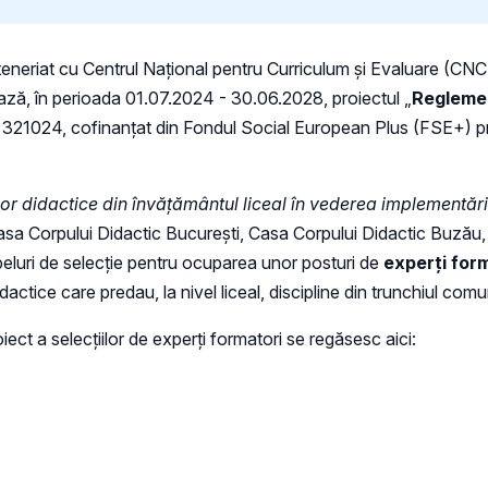
 parteneriat cu Centrul Național pentru Curriculum și Evaluare (CN
ează, în perioada 01.07.2024 - 30.06.2028, proiectul „
Reglemen
321024, cofinanțat din Fondul Social European Plus (FSE+) pr
r didactice din învățământul liceal în vederea implementări
sa Corpului Didactic București, Casa Corpului Didactic Buzău, 
apeluri de selecție pentru ocuparea unor posturi de
experți for
ctice care predau, la nivel liceal, discipline din trunchiul comu
iect a selecțiilor de experți formatori se regăsesc aici: