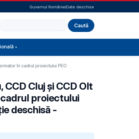
Guvernul României
Date deschise
Caută
ională
rmator în cadrul proiectului PEO
 CCD Cluj și CCD Olt
cadrul proiectului
ie deschisă -