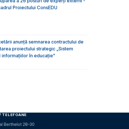
uparea a 26 posturi de experți externi -
 cadrul Proiectului ConsEDU
rcetării anunță semnarea contractului de
area proiectului strategic „Sistem
informațiilor în educație”
/ TELEFOANE
al Berthelot 28–30