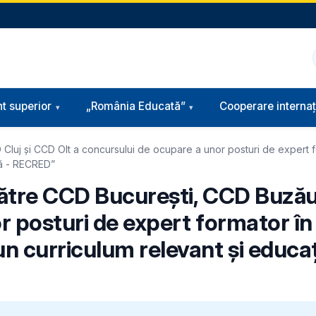
t superior
„România Educată”
Cooperare internaț
luj și CCD Olt a concursului de ocupare a unor posturi de expert fo
să - RECRED”
ătre CCD București, CCD Buzău,
 posturi de expert formator în 
n curriculum relevant și educaț