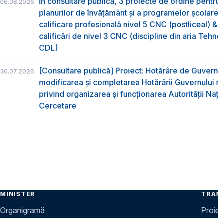
În consultare publică, 3 proiecte de ordine pent
06.08.2026
planurilor de învățământ și a programelor școlar
calificare profesională nivel 5 CNC (postliceal) 
calificări de nivel 3 CNC (discipline din aria Tehno
CDL)
[Consultare publică] Proiect: Hotărâre de Guvern
30.07.2026
modificarea și completarea Hotărârii Guvernului 
privind organizarea şi funcţionarea Autorităţii Na
Cercetare
MINISTER
TRA
Organigramă
Proi