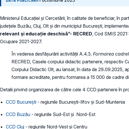
1 octombrie 2025
DATA PUBLICĂRII
Ministerul Educației și Cercetării, în calitate de beneficiar, în
județele Buzău, Cluj, Olt și din municipiul București, implement
relevant și educație deschisă”- RECRED
, Cod SMIS 2021: 
Ocupare 2021-2027.
În vederea desfășurării activității A.4.3.
Formarea cadrelo
RECRED, Casele corpului didactic partenere, respectiv Ca
Corpului Didactic Olt, au lansat, în data de 29.09.2025, 
formare acreditate, pentru formarea a 15 000 de cadre dida
Detalii privind organizarea de către cele 4 CCD partenere în pro
CCD București
- regiunile București-Ilfov și Sud-Muntenia
CCD Buzău
- regiunile Sud-Est și Nord-Est
CCD Cluj
- regiunile Nord-Vest și Centru