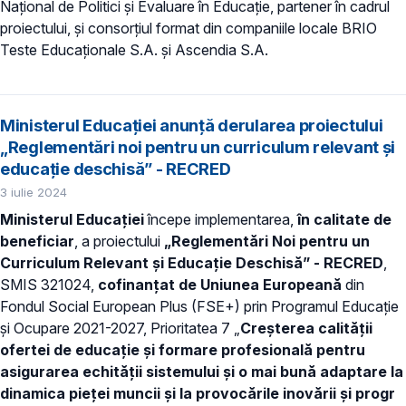
Național de Politici și Evaluare în Educație, partener în cadrul
proiectului, și consorțiul format din companiile locale BRIO
Teste Educaționale S.A. și Ascendia S.A.
Ministerul Educației anunță derularea proiectului
„Reglementări noi pentru un curriculum relevant și
educație deschisă” - RECRED
3 iulie 2024
Ministerul Educației
începe implementarea,
în calitate de
beneficiar
, a proiectului
„Reglementări Noi pentru un
Curriculum Relevant și Educație Deschisă” - RECRED
,
SMIS 321024,
cofinanțat de Uniunea Europeană
din
Fondul Social European Plus (FSE+) prin Programul Educație
și Ocupare 2021-2027, Prioritatea 7 „
Creșterea calității
ofertei de educație și formare profesională pentru
asigurarea echității sistemului și o mai bună adaptare la
dinamica pieței muncii și la provocările inovării și progr