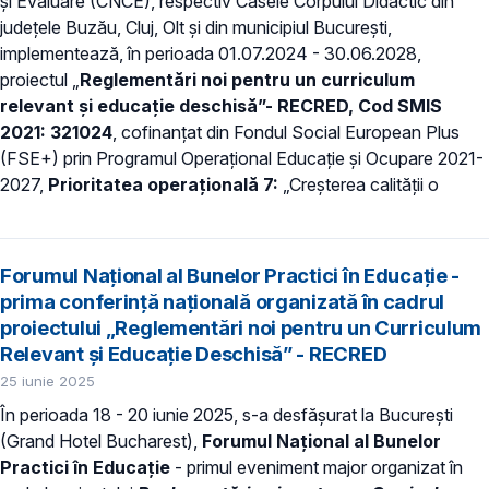
și Evaluare (CNCE), respectiv Casele Corpului Didactic din
județele Buzău, Cluj, Olt și din municipiul București,
implementează, în perioada 01.07.2024 - 30.06.2028,
proiectul „
Reglementări noi pentru un curriculum
relevant și educație deschisă”- RECRED, Cod SMIS
2021: 321024
, cofinanțat din Fondul Social European Plus
(FSE+) prin Programul Operațional Educație și Ocupare 2021-
2027,
Prioritatea operațională 7:
„Creșterea calității o
Forumul Național al Bunelor Practici în Educație -
prima conferință națională organizată în cadrul
proiectului „Reglementări noi pentru un Curriculum
Relevant și Educație Deschisă” - RECRED
25 iunie 2025
În perioada 18 - 20 iunie 2025, s-a desfășurat la București
(Grand Hotel Bucharest),
Forumul Național al Bunelor
Practici în Educație
- primul eveniment major organizat în