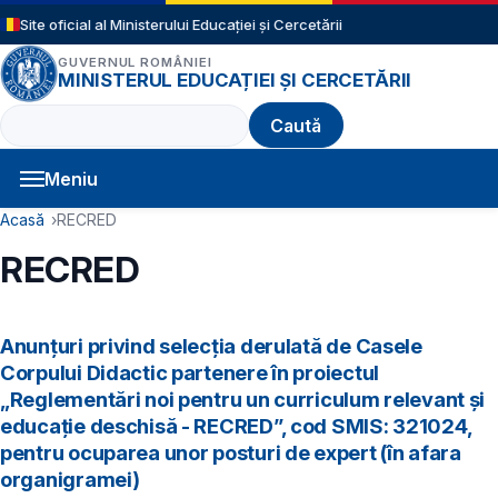
Sari la conținutul principal
Site oficial al Ministerului Educației și Cercetării
GUVERNUL ROMÂNIEI
MINISTERUL EDUCAȚIEI ȘI CERCETĂRII
Caută
Meniu
Navigație principală
Cale de navigare
Acasă
RECRED
RECRED
Anunțuri privind selecția derulată de Casele
Corpului Didactic partenere în proiectul
„Reglementări noi pentru un curriculum relevant și
educație deschisă - RECRED”, cod SMIS: 321024,
pentru ocuparea unor posturi de expert (în afara
organigramei)