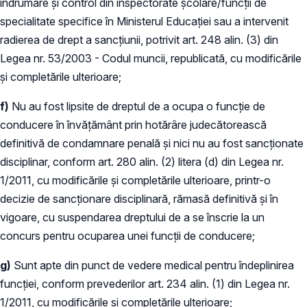
îndrumare și control din inspectorate școlare/funcții de
specialitate specifice în Ministerul Educației sau a intervenit
radierea de drept a sancțiunii, potrivit art. 248 alin. (3) din
Legea nr. 53/2003 - Codul muncii, republicată, cu modificările
și completările ulterioare;
f)
Nu au fost lipsite de dreptul de a ocupa o funcţie de
conducere în învăţământ prin hotărâre judecătorească
definitivă de condamnare penală şi nici nu au fost sancţionate
disciplinar, conform art. 280 alin. (2) litera (d) din Legea nr.
1/2011, cu modificările şi completările ulterioare, printr-o
decizie de sancţionare disciplinară, rămasă definitivă şi în
vigoare, cu suspendarea dreptului de a se înscrie la un
concurs pentru ocuparea unei funcţii de conducere;
g)
Sunt apte din punct de vedere medical pentru îndeplinirea
funcţiei, conform prevederilor art. 234 alin. (1) din Legea nr.
1/2011, cu modificările şi completările ulterioare;