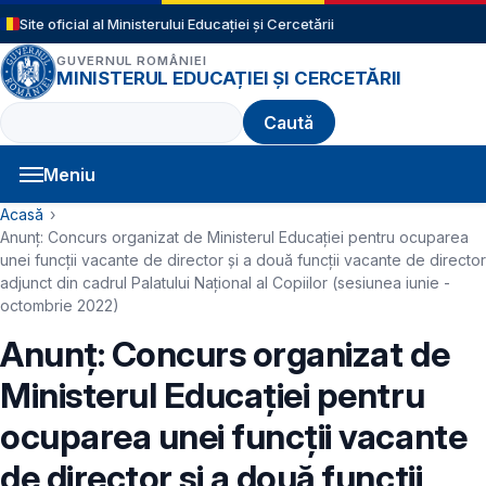
Sari la conținutul principal
Site oficial al Ministerului Educației și Cercetării
GUVERNUL ROMÂNIEI
MINISTERUL EDUCAȚIEI ȘI CERCETĂRII
Caută
Meniu
Navigație principală
Cale de navigare
Acasă
Anunț: Concurs organizat de Ministerul Educației pentru ocuparea
unei funcții vacante de director și a două funcții vacante de director
adjunct din cadrul Palatului Național al Copiilor (sesiunea iunie -
octombrie 2022)
Anunț: Concurs organizat de
Ministerul Educației pentru
ocuparea unei funcții vacante
de director și a două funcții