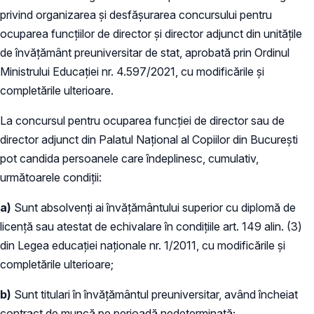
privind organizarea şi desfăşurarea concursului pentru
ocuparea funcțiilor de director şi director adjunct din unităţile
de învăţământ preuniversitar de stat, aprobată prin Ordinul
Ministrului Educației nr. 4.597/2021, cu modificările și
completările ulterioare.
La concursul pentru ocuparea funcţiei de director sau de
director adjunct din Palatul Național al Copiilor din București
pot candida persoanele care îndeplinesc, cumulativ,
următoarele condiţii:
a)
Sunt absolvenţi ai învăţământului superior cu diplomă de
licenţă sau atestat de echivalare în condiţiile art. 149 alin. (3)
din Legea educaţiei naţionale nr. 1/2011, cu modificările şi
completările ulterioare;
b)
Sunt titulari în învăţământul preuniversitar, având încheiat
contract de muncă pe perioadă nedeterminată;