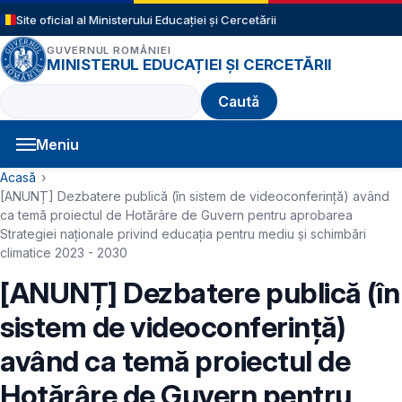
Sari la conținutul principal
Site oficial al Ministerului Educației și Cercetării
GUVERNUL ROMÂNIEI
MINISTERUL EDUCAȚIEI ȘI CERCETĂRII
Caută
Meniu
Navigație principală
Cale de navigare
Acasă
[ANUNȚ] Dezbatere publică (în sistem de videoconferință) având
ca temă proiectul de Hotărâre de Guvern pentru aprobarea
Strategiei naționale privind educația pentru mediu și schimbări
climatice 2023 - 2030
[ANUNȚ] Dezbatere publică (în
sistem de videoconferință)
având ca temă proiectul de
Hotărâre de Guvern pentru