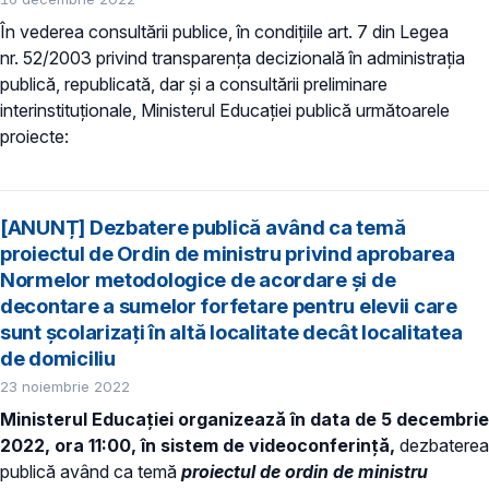
În vederea consultării publice, în condiţiile art. 7 din Legea
nr. 52/2003 privind transparenţa decizională în administraţia
publică, republicată, dar și a consultării preliminare
interinstituționale, Ministerul Educaţiei publică următoarele
proiecte:
[ANUNȚ] Dezbatere publică având ca temă
proiectul de Ordin de ministru privind aprobarea
Normelor metodologice de acordare și de
decontare a sumelor forfetare pentru elevii care
sunt școlarizați în altă localitate decât localitatea
de domiciliu
23 noiembrie 2022
Ministerul Educației organizează în data de 5 decembrie
2022, ora 11:00, în sistem de videoconferință,
dezbaterea
publică având ca temă
proiectul de ordin de ministru