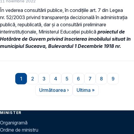
11 noiembrie 2022
În vederea consultării publice, în condiţiile art. 7 din Legea
nr. 52/2003 privind transparenţa decizională în administraţia
publică, republicată, dar și a consultării preliminare
interinstituționale, Ministerul Educaţiei publică
proiectul de
Hotărâre de Guvern privind înscrierea imobilului situat în
municipiul Suceava, Bulevardul 1 Decembrie 1918 nr.
Paginare
1
2
3
4
5
6
7
8
9
Pagina
Pagina
Pagina
Pagina
Pagina
Pagina
Pagina
Pagina
Pagina
Următoarea ›
Ultima »
Pagina următoare
Ultima pagină
MINISTER
Organigramă
Ordine de ministru