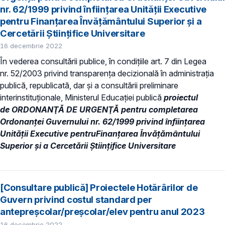
nr. 62/1999 privind înfiinţarea Unităţii Executive
pentru Finanţarea Învăţământului Superior şi a
Cercetării Ştiinţifice Universitare
16 decembrie 2022
În vederea consultării publice, în condiţiile art. 7 din Legea
nr. 52/2003 privind transparenţa decizională în administraţia
publică, republicată, dar și a consultării preliminare
interinstituționale, Ministerul Educaţiei publică
proiectul
de ORDONANŢĂ DE URGENŢĂ pentru completarea
Ordonanţei Guvernului nr. 62/1999 privind înfiinţarea
Unităţii Executive pentruFinanţarea Învăţământului
Superior şi a Cercetării Ştiinţifice Universitare
[Consultare publică] Proiectele Hotărârilor de
Guvern privind costul standard per
antepreșcolar/preșcolar/elev pentru anul 2023
16 decembrie 2022