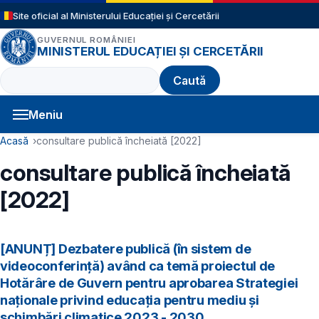
Sari la conținutul principal
Site oficial al Ministerului Educației și Cercetării
GUVERNUL ROMÂNIEI
MINISTERUL EDUCAȚIEI ȘI CERCETĂRII
Caută
Meniu
Navigație principală
Cale de navigare
Acasă
consultare publică încheiată [2022]
consultare publică încheiată
[2022]
[ANUNȚ] Dezbatere publică (în sistem de
videoconferință) având ca temă proiectul de
Hotărâre de Guvern pentru aprobarea Strategiei
naționale privind educația pentru mediu și
schimbări climatice 2023 - 2030