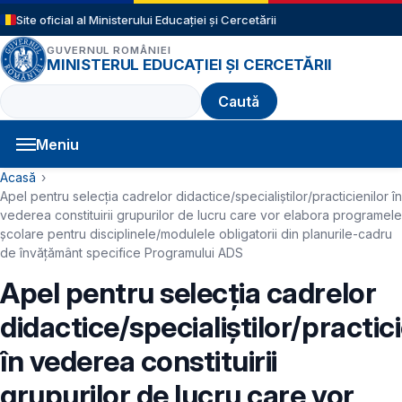
Sari la conținutul principal
Site oficial al Ministerului Educației și Cercetării
GUVERNUL ROMÂNIEI
MINISTERUL EDUCAȚIEI ȘI CERCETĂRII
Caută
Meniu
Navigație principală
Cale de navigare
Acasă
Apel pentru selecţia cadrelor didactice/specialiștilor/practicienilor în
vederea constituirii grupurilor de lucru care vor elabora programele
şcolare pentru disciplinele/modulele obligatorii din planurile-cadru
de învăţământ specifice Programului ADS
Apel pentru selecţia cadrelor
didactice/specialiștilor/practici
în vederea constituirii
grupurilor de lucru care vor