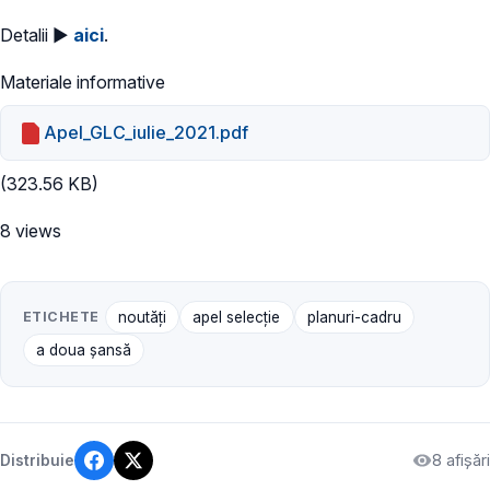
Detalii ►
aici
.
Materiale informative
Apel_GLC_iulie_2021.pdf
(323.56 KB)
8 views
ETICHETE
noutăți
apel selecție
planuri-cadru
a doua șansă
8 afișări
Distribuie