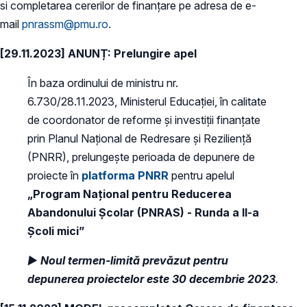
si completarea cererilor de finanțare pe adresa de e-
mail
pnrassm@pmu.ro
.
[29.11.2023] ANUNȚ:
Prelungire apel
În baza ordinului de ministru nr.
6.730/28.11.2023, Ministerul Educației, în calitate
de coordonator de reforme și investiții finanțate
prin Planul Național de Redresare și Reziliență
(PNRR), prelungește perioada de depunere de
proiecte în
platforma PNRR
pentru apelul
„Program Național pentru Reducerea
Abandonului Școlar (PNRAS) - Runda a II-a
Școli mici”
►
Noul termen-limită prevăzut pentru
depunerea proiectelor este
30 decembrie 2023
.