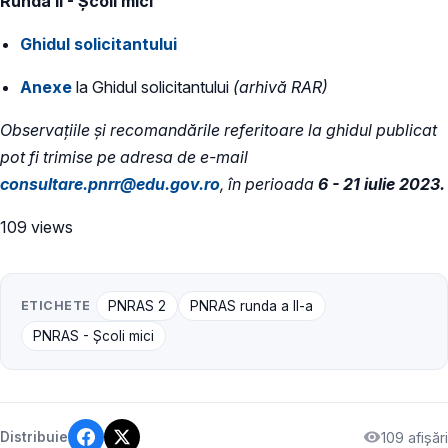
Runda II - Școli mici
Ghidul solicitantului
Anexe
la Ghidul solicitantului
(arhivă RAR)
Observațiile și recomandările referitoare la ghidul publicat
pot fi trimise pe adresa de e-mail
consultare.pnrr@edu.gov.ro
, în perioada
6 - 21 iulie 2023.
109 views
ETICHETE
PNRAS 2
PNRAS runda a II-a
PNRAS - Școli mici
109 afișări
Distribuie