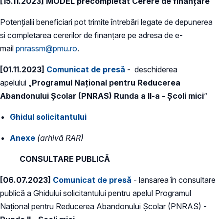
[15.11.2023]
MODEL precompletat Cerere de finanțare
Potențialii beneficiari pot trimite întrebări legate de depunerea
si completarea cererilor de finanțare pe adresa de e-
mail
pnrassm@pmu.ro
.
[01.11.2023]
Comunicat de presă
- deschiderea
apelului „
Programul Național pentru Reducerea
Abandonului Școlar (PNRAS) Runda a II-a - Școli mici
”
Ghidul solicitantului
Anexe
(arhivă RAR)
CONSULTARE PUBLICĂ
[06.07.2023]
Comunicat de presă
- lansarea în consultare
publică a Ghidului solicitantului pentru apelul Programul
Național pentru Reducerea Abandonului Școlar (PNRAS) -