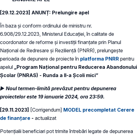
[29.12.2023] ANUNȚ:
Prelungire apel
În baza și conform ordinului de ministru nr.
6.908/29.12.2023, Ministerul Educației, în calitate de
coordonator de reforme și investiții finanțate prin Planul
Național de Redresare și Reziliență (PNRR), prelungește
perioada de depunere de proiecte în
platforma PNRR
pentru
apelul
„Program Național pentru Reducerea Abandonului
Școlar (PNRAS) - Runda a II-a Școli mici”
►
Noul termen-limită prevăzut pentru depunerea
proiectelor este 19 ianuarie 2024, ora 23:59.
[29.11.2023]
[Corrigendum]
MODEL precompletat Cerere
de finanțare
-
actualizat
Potențialii beneficiari pot trimite întrebări legate de depunerea