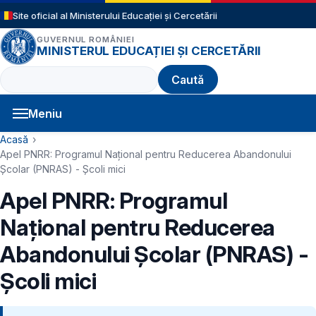
Sari la conținutul principal
Site oficial al Ministerului Educației și Cercetării
GUVERNUL ROMÂNIEI
MINISTERUL EDUCAȚIEI ȘI CERCETĂRII
Caută
Meniu
Navigație principală
Cale de navigare
Acasă
Apel PNRR: Programul Național pentru Reducerea Abandonului
Școlar (PNRAS) - Școli mici
Apel PNRR: Programul
Național pentru Reducerea
Abandonului Școlar (PNRAS) -
Școli mici