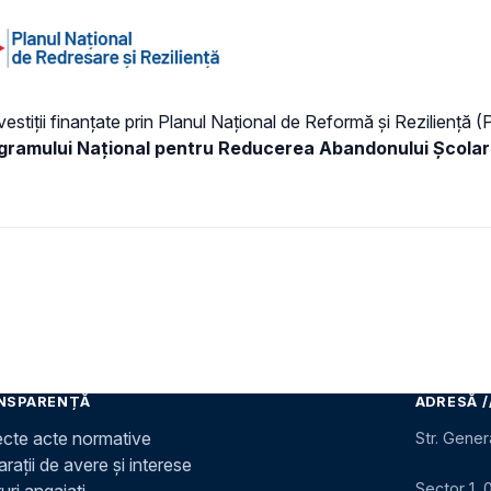
vestiții finanțate prin Planul Național de Reformă și Reziliență 
rogramului Național pentru Reducerea Abandonului Școla
NSPARENȚĂ
ADRESĂ /
ecte acte normative
Str. Gener
rații de avere și interese
Sector 1, 