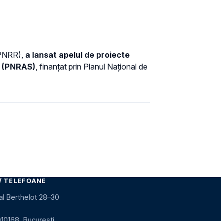
(PNRR),
a lansat apelul de proiecte
r (PNRAS)
, finanțat prin Planul Național de
/ TELEFOANE
al Berthelot 28–30
010168, București