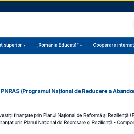
t superior
„România Educată”
Cooperare internaț
PNRAS (Programul Național de Reducere a Abandonului
nvestiții finanțate prin Planul Național de Reformă și Reziliență
finanțat prin Planul Național de Redresare și Reziliență - Comp