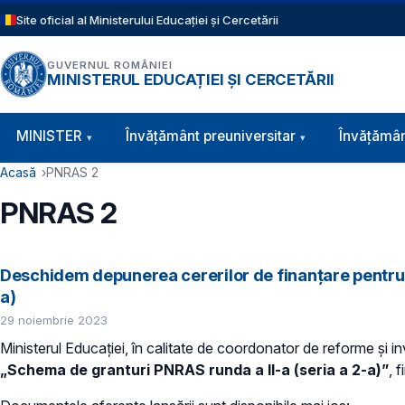
Sari la conținutul principal
Site oficial al Ministerului Educației și Cercetării
GUVERNUL ROMÂNIEI
MINISTERUL EDUCAȚIEI ȘI CERCETĂRII
Navigație principală
MINISTER
Învăţământ preuniversitar
Învățămân
Cale de navigare
Acasă
PNRAS 2
PNRAS 2
Deschidem depunerea cererilor de finanțare pentru 
a)
29 noiembrie 2023
Ministerul Educației, în calitate de coordonator de reforme și i
„Schema de granturi PNRAS runda a II-a (seria a 2-a)”
, 