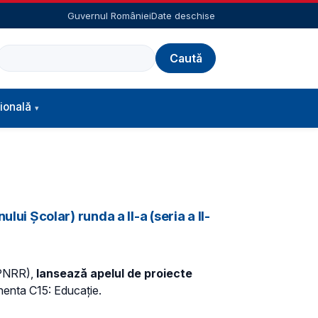
Guvernul României
Date deschise
Caută
ională
 Școlar) runda a II-a (seria a II-
 (PNRR),
lansează apelul de proiecte
onenta C15: Educație.