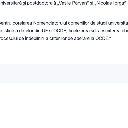
ersitară și postdoctorală „Vasile Pârvan” și „Nicolae Iorga” - b
pentru corelarea Nomenclatorului domeniilor de studii universitar
statistică a datelor din UE și OCDE; finalizarea și transmiterea 
esului de îndeplinirii a criteriilor de aderare la OCDE.”