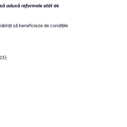
t să aducă reformele atât de
ărinții să beneficieze de condițiile
23);