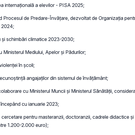
a internațională a elevilor - PISA 2025;
ivind Procesul de Predare-Învăţare, dezvoltat de Organizaţia p
S 2024;
u și schimbări climatice 2023-2030;
cu Ministerul Mediului, Apelor și Pădurilor;
olenței în școli;
recunoștință angajaților din sistemul de învățământ;
colaborare cu Ministerul Muncii și Ministerul Sănătății, consid
, începând cu ianuarie 2023;
cercetare pentru masteranzii, doctoranzii, cadrele didactice și ce
tre 1.200-2.000 euro);