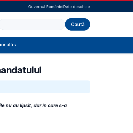
Guvernul României
Date deschise
Caută
ională
 mandatului
e nu au lipsit, dar în care s-a