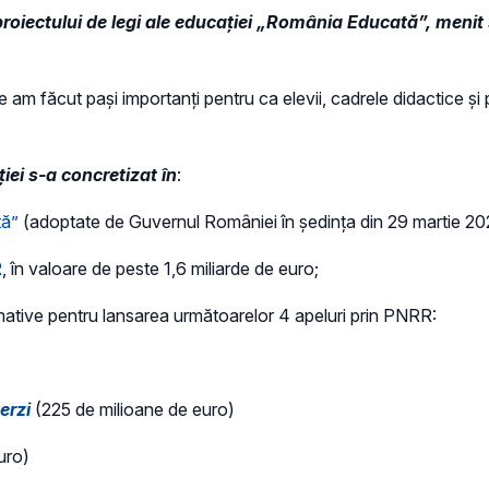
a proiectului de legi ale educației „România Educată”, meni
 am făcut pași importanți pentru ca elevii, cadrele didactice și p
ției s-a concretizat în
:
tă”
(adoptate de Guvernul României în ședința din 29 martie 20
R
, în valoare de peste 1,6 miliarde de euro;
ormative pentru lansarea următoarelor 4 apeluri prin PNRR:
erzi
(225 de milioane de euro)
uro)