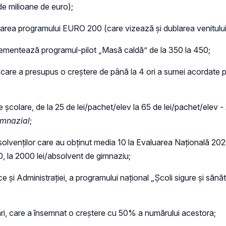
e milioane de euro);
sarea programului EURO 200 (care vizează și dublarea venitulu
mplementează programul-pilot „Masă caldă” de la 350 la 450;
care a presupus o creștere de până la 4 ori a sumei acordate pen
e școlare, de la 25 de lei/pachet/elev la 65 de lei/pachet/elev -
imnazial
;
lvenților care au obținut media 10 la Evaluarea Națională 2022 
0, la 2000 lei/absolvent de gimnaziu;
e și Administrației, a programului național „Școli sigure și sănăt
ari, care a însemnat o creștere cu 50% a numărului acestora;