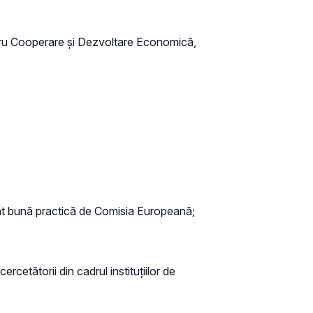
entru Cooperare şi Dezvoltare Economică,
erat bună practică de Comisia Europeană;
rcetătorii din cadrul instituțiilor de