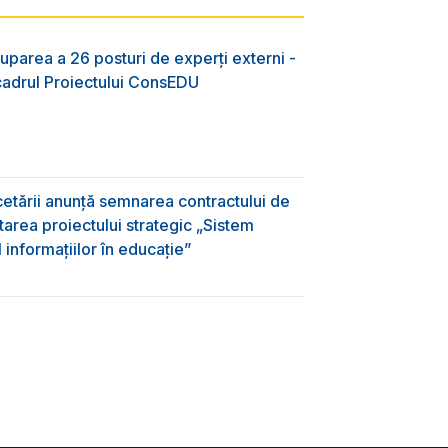
uparea a 26 posturi de experți externi -
 cadrul Proiectului ConsEDU
rcetării anunță semnarea contractului de
area proiectului strategic „Sistem
informațiilor în educație”