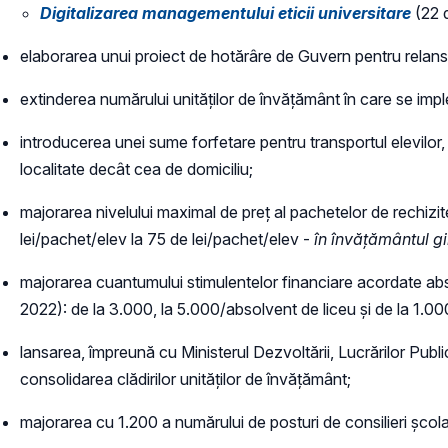
Digitalizarea managementului eticii universitare
(22 d
elaborarea unui proiect de hotărâre de Guvern pentru relan
extinderea numărului unităților de învățământ în care se i
introducerea unei sume forfetare pentru transportul elevilor, 
localitate decât cea de domiciliu;
majorarea nivelului maximal de preț al pachetelor de rechizit
lei/pachet/elev la 75 de lei/pachet/elev -
în învățământul g
majorarea cuantumului stimulentelor financiare acordate abso
2022): de la 3.000, la 5.000/absolvent de liceu și de la 1.00
lansarea, împreună cu Ministerul Dezvoltării, Lucrărilor Public
consolidarea clădirilor unităților de învățământ;
majorarea cu 1.200 a numărului de posturi de consilieri școl