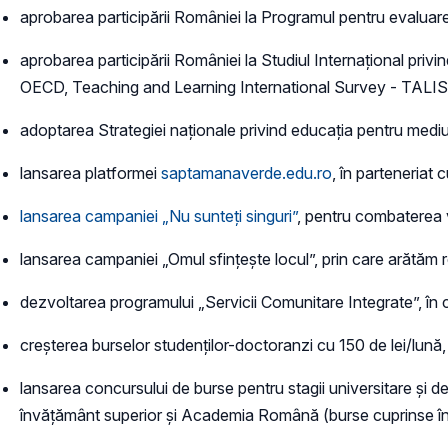
aprobarea participării României la Programul pentru evaluare
aprobarea participării României la Studiul Internaţional pr
OECD, Teaching and Learning International Survey - TALI
adoptarea Strategiei naționale privind educația pentru medi
lansarea platformei
saptamanaverde.edu.ro
, în parteneriat 
lansarea campaniei „Nu sunteți singuri”
, pentru combaterea vi
lansarea campaniei „Omul sfințește locul”, prin care arătăm 
dezvoltarea programului „Servicii Comunitare Integrate”, în 
creșterea burselor studenților-doctoranzi cu 150 de lei/lună
lansarea concursului de burse pentru stagii universitare și de 
învățământ superior și Academia Română (burse cuprinse în