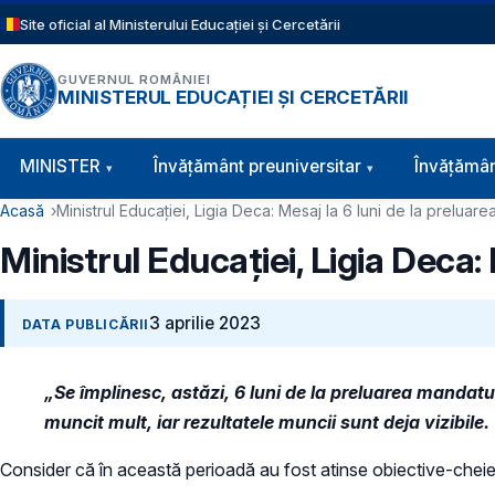
Sari la conținutul principal
Site oficial al Ministerului Educației și Cercetării
GUVERNUL ROMÂNIEI
MINISTERUL EDUCAȚIEI ȘI CERCETĂRII
Navigație principală
MINISTER
Învăţământ preuniversitar
Învățămân
Cale de navigare
Acasă
Ministrul Educației, Ligia Deca: Mesaj la 6 luni de la preluar
Ministrul Educației, Ligia Deca:
3 aprilie 2023
DATA PUBLICĂRII
„Se împlinesc, astăzi, 6 luni de la preluarea mandatulu
muncit mult, iar rezultatele muncii sunt deja vizibile.
Consider că în această perioadă au fost atinse obiective-cheie 