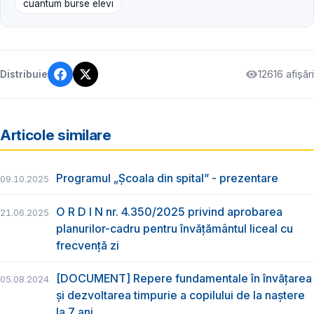
cuantum burse elevi
12616 afișări
Distribuie
Articole similare
Programul „Școala din spital” - prezentare
09.10.2025
O R D I N nr. 4.350/2025 privind aprobarea
21.06.2025
planurilor-cadru pentru învățământul liceal cu
frecvență zi
[DOCUMENT] Repere fundamentale în învățarea
05.08.2024
și dezvoltarea timpurie a copilului de la naștere
la 7 ani