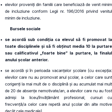
elevilor proveniţi din familii care beneficiază de venit minim
de incluziune conform Legii nr. 196/2016 privind venitul
minim de incluziune.
Bursele sociale
se acordă sub condiţia ca elevul să fi promovat la
toate disciplinele şi să fi obţinut media 10 la purtare
sau calificativul „foarte bine” la purtare, la finalul
anului şcolar anterior.
se acordă şi în perioada vacanţelor şcolare (cu excepția:
elevilor care nu au promovat anul școlar, a celor care sunt
corigenți la mai mult de o disciplină și au acumulat mai mult
de 20 de absențe nemotivate/an, a elevilor care nu au fost
admiși la liceu/învățământ profesional, cursuri cu
frecvență/a celor care repetă anul școlar din alte motive
decât cele medicale)