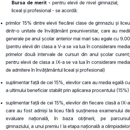
Bursa de merit -
pentru elevii de nivel gimnazial,
liceal și profesional - se acordă:
primilor 15% dintre elevii fiecărei clase de gimnaziu şi liceu
dintr-o unitate de învăţământ preuniversitar, care au medii
generale pe anul şcolar anterior mai mari sau egale cu 9.00
(pentru elevii din clasa a V-a se va lua în considerare media
primelor două intervale de cursuri din anul școlar curent;
pentru elevii de clasa a IX-a se va lua în considerare media
de admitere în învățământul liceal și profesional)
suplimentar față de cei 15%, elevilor care au media egală cu
a ultimului beneficiar stabilit prin aplicarea procentului (15%)
suplimentar față de cei 15%, elevilor din fiecare clasă a IX-a
care au fost admiși la liceu fără susținerea examenului de
evaluare națională, în baza obținerii, pe parcursul
gimnaziului, a unui premiu I la etapa națională a olimpiadelor