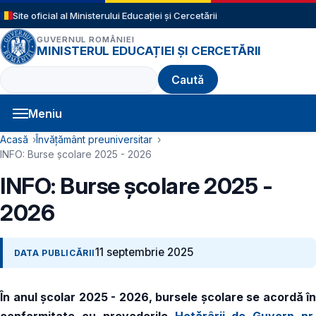
Sari la conținutul principal
Site oficial al Ministerului Educației și Cercetării
GUVERNUL ROMÂNIEI
MINISTERUL EDUCAȚIEI ȘI CERCETĂRII
Caută
Meniu
Navigație principală
Cale de navigare
Acasă
Învățământ preuniversitar
INFO: Burse școlare 2025 - 2026
INFO: Burse școlare 2025 -
2026
11 septembrie 2025
DATA PUBLICĂRII
În anul școlar 2025 - 2026, bursele școlare se acordă în
conformitate cu prevederile
Hotărârii de Guvern nr.