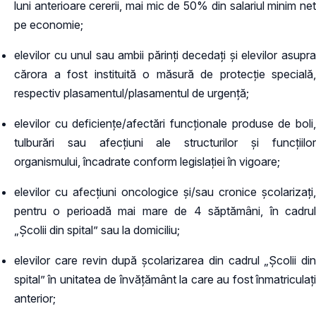
luni anterioare cererii, mai mic de 50% din salariul minim net
pe economie;
elevilor cu unul sau ambii părinţi decedaţi şi elevilor asupra
cărora a fost instituită o măsură de protecţie specială,
respectiv plasamentul/plasamentul de urgenţă;
elevilor cu deficienţe/afectări funcţionale produse de boli,
tulburări sau afecţiuni ale structurilor şi funcţiilor
organismului, încadrate conform legislației în vigoare;
elevilor cu afecţiuni oncologice şi/sau cronice şcolarizaţi,
pentru o perioadă mai mare de 4 săptămâni, în cadrul
„Şcolii din spital” sau la domiciliu;
elevilor care revin după şcolarizarea din cadrul „Şcolii din
spital” în unitatea de învăţământ la care au fost înmatriculaţi
anterior;