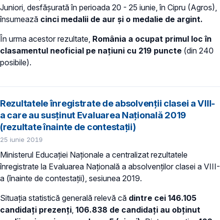
Juniori, desfăşurată în perioada 20 - 25 iunie, în Cipru (Agros),
însumează
cinci medalii de aur și o medalie de argint.
În urma acestor rezultate,
România a ocupat primul loc în
clasamentul neoficial pe națiuni cu 219 puncte
(din 240
posibile).
Rezultatele înregistrate de absolvenţii clasei a VIII-
a care au susținut Evaluarea Naţională 2019
(rezultate înainte de contestaţii)
25 iunie 2019
Ministerul Educaţiei Naţionale a centralizat rezultatele
înregistrate la Evaluarea Naţională a absolvenţilor clasei a VIII-
a (înainte de contestaţii), sesiunea 2019.
Situația statistică generală relevă că
dintre cei 146.105
candidaţi prezenți
,
106.838 de
candidați au obţinut