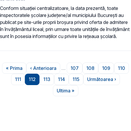
Conform situației centralizatoare, la data prezentă, toate
inspectoratele școlare județene/al municipiului București au
publicat pe site-urile proprii broșura privind oferta de admitere
în învățământul liceal, prin urmare toate unitățile de învățământ
sunt în posesia informațiilor cu privire la rețeaua școlară.
Paginare
« Prima
‹ Anterioara
…
107
108
109
110
Prima pagină
Pagina anterioară
Pagina
Pagina
Pagina
Pag
111
112
113
114
115
Următoarea ›
Pagina
Pagina
Pagina
Pagina
Pagina
Pagina următ
Ultima »
Ultima pagină