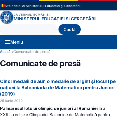
Sari la conținutul principal
Site oficial al Ministerului Educației și Cercetării
GUVERNUL ROMÂNIEI
MINISTERUL EDUCAȚIEI ȘI CERCETĂRII
Caută
Meniu
Navigație principală
Cale de navigare
Acasă
Comunicate de presă
Comunicate de presă
Cinci medalii de aur, o medalie de argint și locul I pe
națiuni la Balcaniada de Matematică pentru Juniori
(2019)
25 iunie 2019
Palmaresul lotului olimpic de juniori al României
la a
XXIII-a ediţie a Olimpiadei Balcanice de Matematică pentru