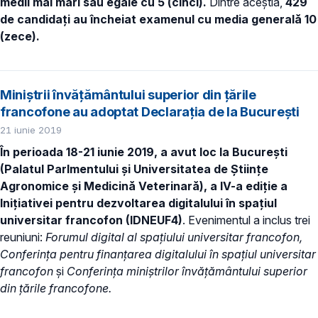
medii mai mari sau egale cu 5 (cinci).
Dintre aceștia,
429
de candidați au încheiat examenul cu media generală 10
(zece).
Miniștrii învățământului superior din țările
francofone au adoptat Declarația de la București
21 iunie 2019
În perioada 18-21 iunie 2019, a avut loc la București
(Palatul Parlmentului și Universitatea de Științe
Agronomice și Medicină Veterinară), a IV-a ediție a
Inițiativei pentru dezvoltarea digitalului în spațiul
universitar francofon (IDNEUF4)
. Evenimentul a inclus trei
reuniuni:
Forumul digital al spațiului universitar francofon,
Conferința pentru finanțarea digitalului în spațiul universitar
francofon
și
Conferința miniștrilor învățământului superior
din țările francofone.