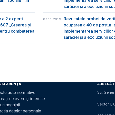
nii sociale” (în
implementarea serviciilor
sărăciei și a excluziunii so
e a 2 experți
Rezultatele probei de verifi
07.11.2019
2607 „Crearea și
ocuparea a 40 de posturi e
 pentru combaterea
implementarea serviciilor
sărăciei și a excluziunii so
NSPARENȚĂ
ADRESĂ /
ecte acte normative
Str. Gener
rații de avere și interese
Sector 1, 
uri angajați
ecția datelor personale