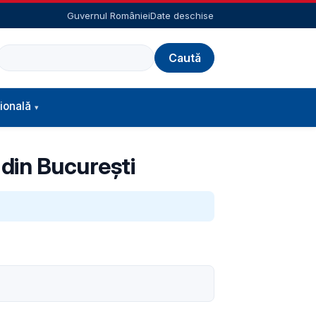
Guvernul României
Date deschise
Caută
ională
 din București