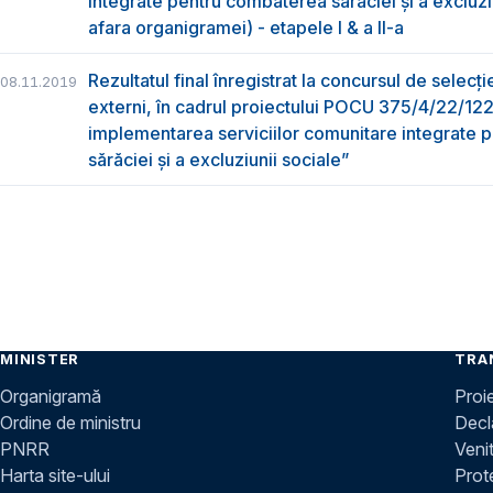
integrate pentru combaterea sărăciei și a excluziu
afara organigramei) - etapele I & a II-a
Rezultatul final înregistrat la concursul de selecți
08.11.2019
externi, în cadrul proiectului POCU 375/4/22/12
implementarea serviciilor comunitare integrate
sărăciei și a excluziunii sociale”
MINISTER
TRA
Organigramă
Proi
Ordine de ministru
Decla
PNRR
Venit
Harta site-ului
Prot