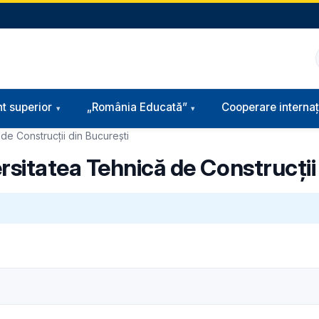
t superior
„România Educată”
Cooperare internaț
de Construcții din București
sitatea Tehnică de Construcții