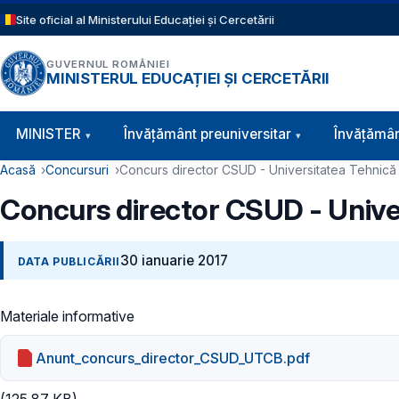
Sari la conținutul principal
Site oficial al Ministerului Educației și Cercetării
GUVERNUL ROMÂNIEI
MINISTERUL EDUCAȚIEI ȘI CERCETĂRII
Navigație principală
MINISTER
Învăţământ preuniversitar
Învățămân
Cale de navigare
Acasă
Concursuri
Concurs director CSUD - Universitatea Tehnică 
Concurs director CSUD - Univer
30 ianuarie 2017
DATA PUBLICĂRII
Materiale informative
Anunt_concurs_director_CSUD_UTCB.pdf
(125.87 KB)