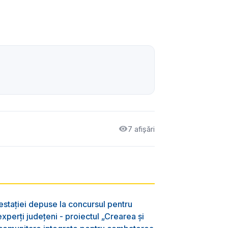
7 afișări
testației depuse la concursul pentru
xperți județeni - proiectul „Crearea și