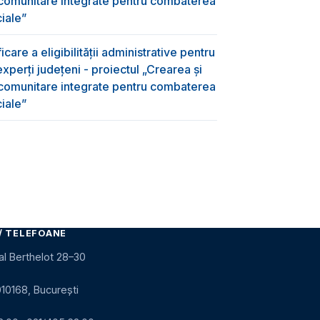
 comunitare integrate pentru combaterea
ciale”
care a eligibilității administrative pentru
xperți județeni - proiectul „Crearea și
 comunitare integrate pentru combaterea
ciale”
/ TELEFOANE
al Berthelot 28–30
010168, București