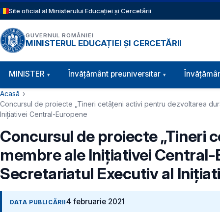
Sari la conținutul principal
Site oficial al Ministerului Educației și Cercetării
GUVERNUL ROMÂNIEI
MINISTERUL EDUCAȚIEI ȘI CERCETĂRII
Navigație principală
MINISTER
Învăţământ preuniversitar
Învățămân
Cale de navigare
Acasă
Concursul de proiecte „Tineri cetățeni activi pentru dezvoltarea durab
Inițiativei Central-Europene
Concursul de proiecte „Tineri ce
membre ale Inițiativei Central-E
Secretariatul Executiv al Iniți
4 februarie 2021
DATA PUBLICĂRII