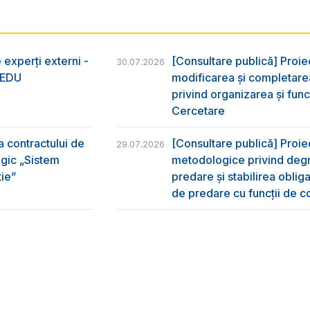
 experți externi -
[Consultare publică] Proie
30.07.2026
nsEDU
modificarea și completarea
privind organizarea şi func
Cercetare
a contractului de
[Consultare publică] Proi
29.07.2026
egic „Sistem
metodologice privind degr
ție”
predare şi stabilirea oblig
de predare cu funcții de co