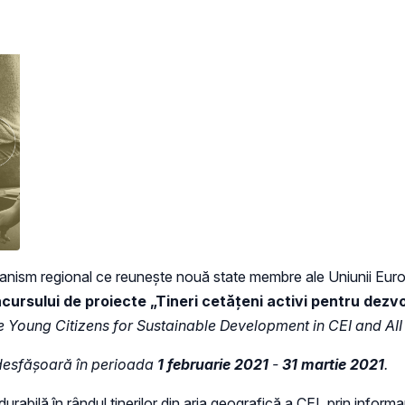
rganism regional ce reunește nouă state membre ale Uniunii Euro
ursului de proiecte „Tineri cetățeni activi pentru dezvo
e Young Citizens for Sustainable Development in CEI and AII
e desfășoară în perioada
1 februarie 2021
-
31 martie 2021
.
urabilă în rândul tinerilor din aria geografică a CEI, prin inf