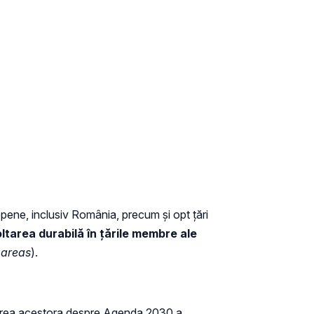
pene, inclusiv România, precum și opt țări
ltarea durabilă în țările membre ale
 areas
).
ormarea acestora despre Agenda 2030 a