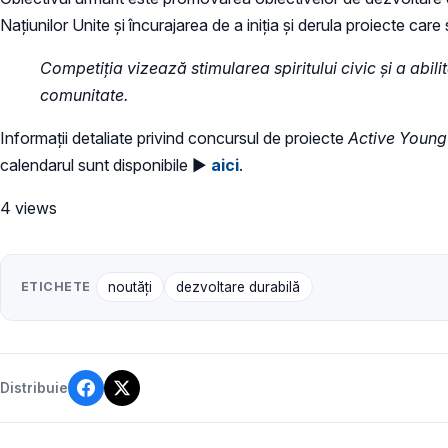
Națiunilor Unite și încurajarea de a iniția și derula proiecte care
Competiția vizează stimularea spiritului civic și a abili
comunitate.
Informații detaliate privind concursul de proiecte
Active Young 
calendarul sunt disponibile ►
aici
.
4 views
ETICHETE
noutăți
dezvoltare durabilă
Distribuie