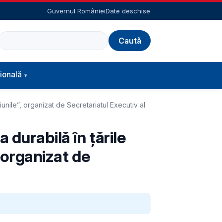
Guvernul României
Date deschise
Caută
ională
iunile”, organizat de Secretariatul Executiv al
 durabilă în țările
 organizat de