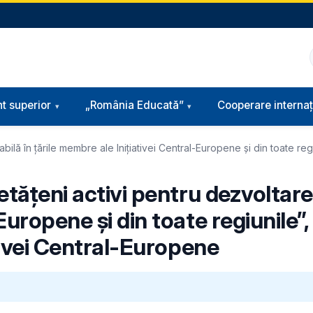
t superior
„România Educată”
Cooperare internaț
ilă în țările membre ale Inițiativei Central-Europene și din toate reg
tățeni activi pentru dezvoltarea
uropene și din toate regiunile”,
ativei Central-Europene