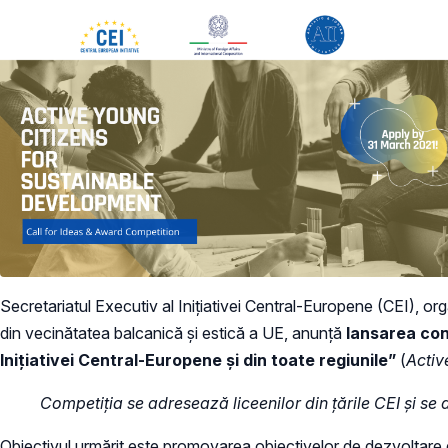
Secretariatul Executiv al Inițiativei Central-Europene (CEI), o
din vecinătatea balcanică și estică a UE, anunță
lansarea conc
Inițiativei Central-Europene și din toate regiunile”
(
Activ
Competiția se adresează liceenilor din țările CEI și s
Obiectivul urmărit este promovarea obiectivelor de dezvoltare d