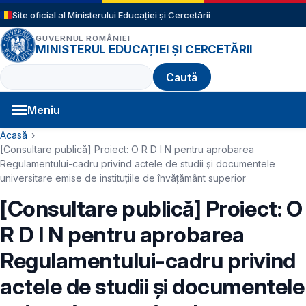
Sari la conținutul principal
Site oficial al Ministerului Educației și Cercetării
GUVERNUL ROMÂNIEI
MINISTERUL EDUCAȚIEI ȘI CERCETĂRII
Caută
Meniu
Navigație principală
Cale de navigare
Acasă
[Consultare publică] Proiect: O R D I N pentru aprobarea
Regulamentului-cadru privind actele de studii şi documentele
universitare emise de instituţiile de învăţământ superior
[Consultare publică] Proiect: O
R D I N pentru aprobarea
Regulamentului-cadru privind
actele de studii şi documentele