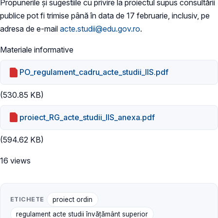
​Propunerile și sugestiile cu privire la proiectul supus consultării
publice pot fi trimise până în data de 17 februarie, inclusiv, pe
adresa de e-mail
acte.studii@edu.gov.ro
.
Materiale informative
PO_regulament_cadru_acte_studii_IIS.pdf
(530.85 KB)
proiect_RG_acte_studii_IIS_anexa.pdf
(594.62 KB)
16 views
ETICHETE
proiect ordin
regulament acte studii învățământ superior