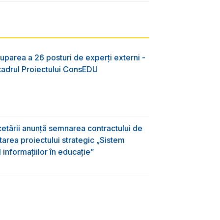
uparea a 26 posturi de experți externi -
 cadrul Proiectului ConsEDU
rcetării anunță semnarea contractului de
area proiectului strategic „Sistem
informațiilor în educație”