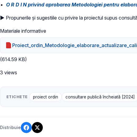
O R D I N privind aprobarea Metodologiei pentru elaborar
► Propunerile și sugestiile cu privire la proiectul supus consultă
Materiale informative
Proiect_ordin_Metodologie_elaborare_actualizare_cali
(614.59 KB)
3 views
ETICHETE
proiect ordin
consultare publică încheiată [2024]
Distribuie