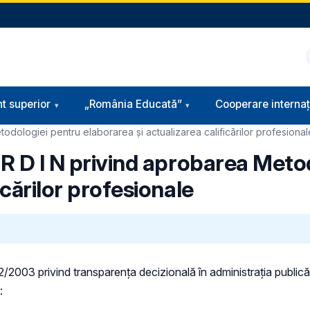
t superior
„România Educată”
Cooperare internaț
odologiei pentru elaborarea și actualizarea calificărilor profesional
 R D I N privind aprobarea Meto
icărilor profesionale
 52/2003 privind transparenţa decizională în administraţia publică,
: