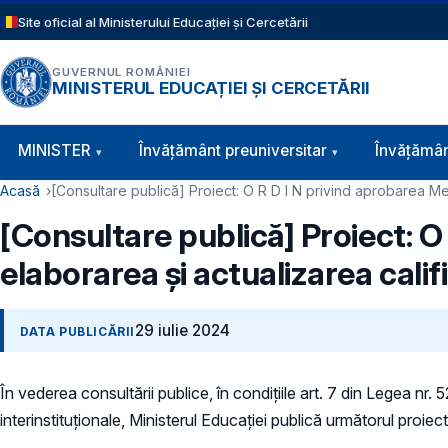
Sari la conținutul principal
Site oficial al Ministerului Educației și Cercetării
GUVERNUL ROMÂNIEI
MINISTERUL EDUCAȚIEI ȘI CERCETĂRII
Navigație principală
MINISTER
Învăţământ preuniversitar
Învățămân
Cale de navigare
Acasă
[Consultare publică] Proiect: O R D I N privind aprobarea Met
[Consultare publică] Proiect: O
elaborarea și actualizarea calif
29 iulie 2024
DATA PUBLICĂRII
În vederea consultării publice, în condiţiile art. 7 din Legea nr.
interinstituționale, Ministerul Educaţiei publică următorul proiect