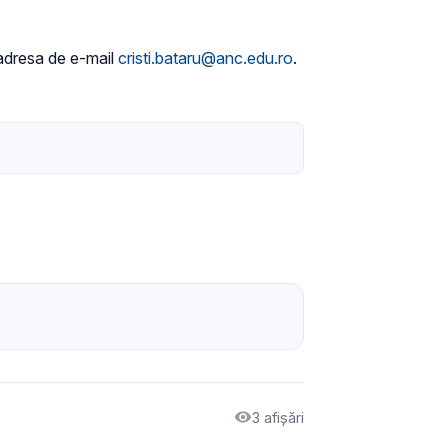
e adresa de e-mail
cristi.bataru@anc.edu.ro
.
3 afișări