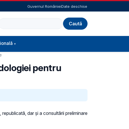
Guvernul României
Date deschise
Caută
ională
e
dologiei pentru
 republicată, dar și a consultării preliminare