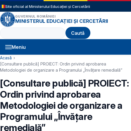
Sari la conținutul principal
Site oficial al Ministerului Educației și Cercetării
GUVERNUL ROMÂNIEI
MINISTERUL EDUCAȚIEI ȘI CERCETĂRII
Caută
Meniu
Navigație principală
Cale de navigare
Acasă
[Consultare publică] PROIECT: Ordin privind aprobarea
Metodologiei de organizare a Programului „Învățare remedială”
[Consultare publică] PROIECT:
Ordin privind aprobarea
Metodologiei de organizare a
Programului „Învățare
remedială”