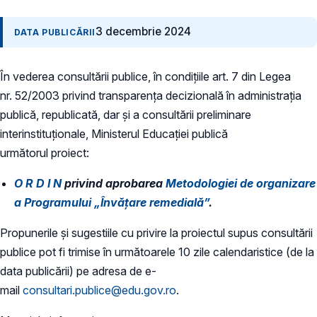
3 decembrie 2024
DATA PUBLICĂRII
În vederea consultării publice, în condiţiile art. 7 din Legea
nr. 52/2003 privind transparenţa decizională în administraţia
publică, republicată, dar și a consultării preliminare
interinstituționale, Ministerul Educaţiei publică
următorul proiect:
O R D I N
privind aprobarea
Metodologiei de organizare
a Programului „Învățare remedială”
.
Propunerile și sugestiile cu privire la proiectul supus consultării
publice pot fi trimise în următoarele 10 zile calendaristice (de la
data publicării) pe adresa de e-
mail
consultari.publice@edu.gov.ro
.