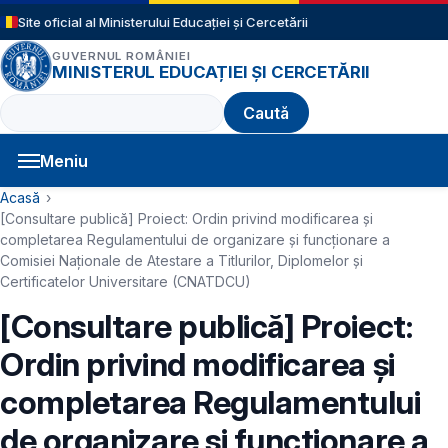
Sari la conținutul principal
Site oficial al Ministerului Educației și Cercetării
GUVERNUL ROMÂNIEI
MINISTERUL EDUCAȚIEI ȘI CERCETĂRII
Caută
Meniu
Navigație principală
Cale de navigare
Acasă
[Consultare publică] Proiect: Ordin privind modificarea și
completarea Regulamentului de organizare și funcționare a
Comisiei Naționale de Atestare a Titlurilor, Diplomelor și
Certificatelor Universitare (CNATDCU)
[Consultare publică] Proiect:
Ordin privind modificarea și
completarea Regulamentului
de organizare și funcționare a