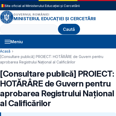
Sari la conținutul principal
Site oficial al Ministerului Educației și Cercetării
GUVERNUL ROMÂNIEI
MINISTERUL EDUCAȚIEI ȘI CERCETĂRII
Caută
Meniu
Navigație principală
Cale de navigare
Acasă
[Consultare publică] PROIECT: HOTĂRÂRE de Guvern pentru
aprobarea Registrului Național al Calificărilor
[Consultare publică] PROIECT:
HOTĂRÂRE de Guvern pentru
aprobarea Registrului Național
al Calificărilor