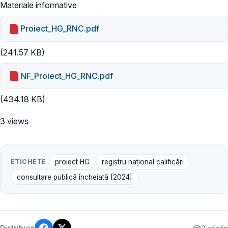
Materiale informative
Proiect_HG_RNC.pdf
(241.57 KB)
NF_Proiect_HG_RNC.pdf
(434.18 KB)
3 views
ETICHETE
proiect HG
registru național calificări
consultare publică încheiată [2024]