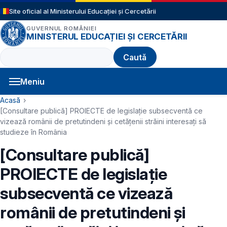
Sari la conținutul principal
Site oficial al Ministerului Educației și Cercetării
GUVERNUL ROMÂNIEI
MINISTERUL EDUCAȚIEI ȘI CERCETĂRII
Caută
Meniu
Navigație principală
Cale de navigare
Acasă
[Consultare publică] PROIECTE de legislație subsecventă ce
vizează românii de pretutindeni și cetățenii străini interesați să
studieze în România
[Consultare publică]
PROIECTE de legislație
subsecventă ce vizează
românii de pretutindeni și