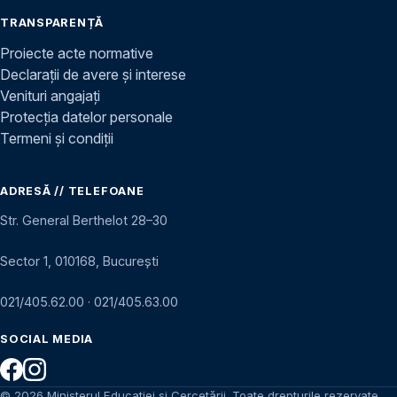
TRANSPARENȚĂ
Proiecte acte normative
Declarații de avere și interese
Venituri angajați
Protecția datelor personale
Termeni și condiții
ADRESĂ // TELEFOANE
Str. General Berthelot 28–30
Sector 1, 010168, București
021/405.62.00
·
021/405.63.00
SOCIAL MEDIA
© 2026 Ministerul Educației și Cercetării. Toate drepturile rezervate.